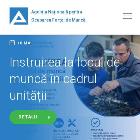
Mergi
la
Agenția Națională pentru
Toggl
conţinutul
Ocuparea Forței de Muncă
naviga
principal
18 MAI
Instruirea la locul de
muncă în cadrul
unității
DETALII