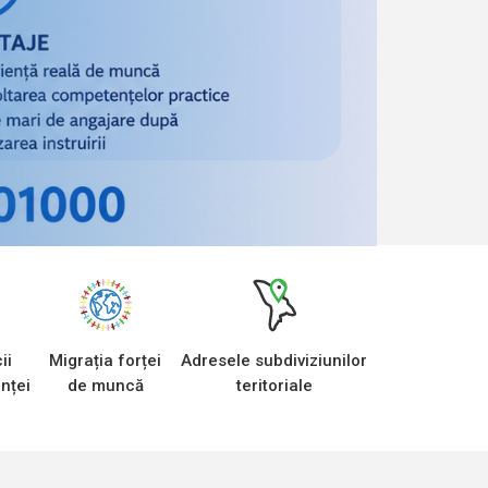
ii
Migrația forței
Adresele subdiviziunilor
nței
de muncă
teritoriale