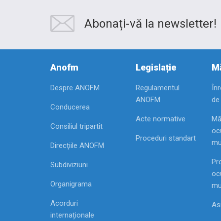
Abonați-vă la newsletter!
Anofm
Legislație
Mă
Despre ANOFM
Regulamentul
În
ANOFM
de
Conducerea
Acte normative
Mă
Consiliul tripartit
ocu
Proceduri standart
mu
Direcţiile ANOFM
Pr
Subdiviziuni
ocu
Organigrama
mu
Acorduri
As
internaționale