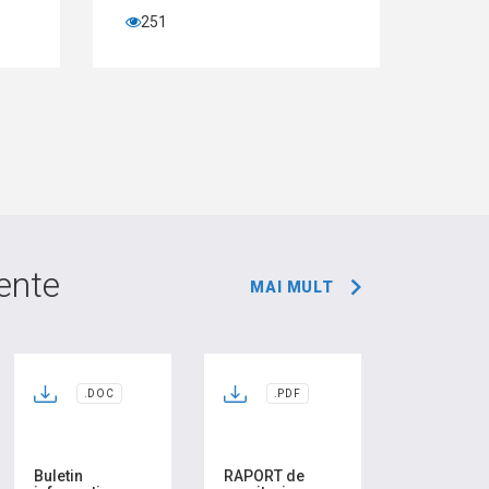
251
60
ente
MAI MULT
.DOC
.PDF
Buletin
RAPORT de