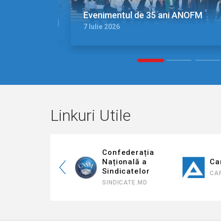
Evenimentul de 35 ani ANOFM
7 Iulie 2026
1
2
3
Linkuri Utile
Confederația
Națională a
Cariera ANOFM
Sindicatelor
CARIERA.ANOFM.M
SINDICATE.MD