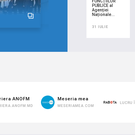
FUNCȚIILOR
PUBLICE al
Agenției
Naționale...
31 IULIE
Meseria mea
LUCRU ÎN CHIȘINĂU
D
MESERIAMEA.COM