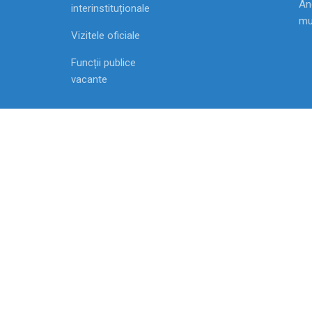
Ang
interinstituționale
mu
Vizitele oficiale
Funcții publice
vacante
MD-2009, Chisinau, Republica Moldova str. Vasile
Alecsandri, 1
2007-2021 Agenția Națională pentru Ocuparea For
de Muncă
Toate drepturile rezervate