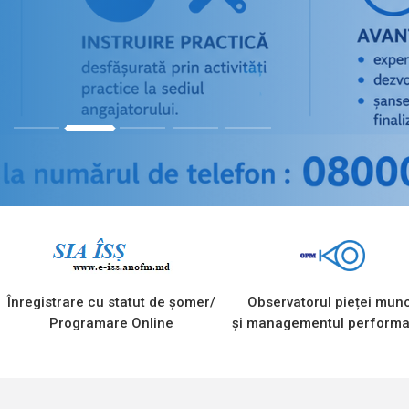
1
2
3
4
5
Înregistrare cu statut de șomer/
Observatorul pieței munc
Programare Online
și managementul performa