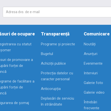
suri de ocupare
Transparență
Comunicare
registrarea cu statut
Programe și proiecte
Noutăți
 șomer
Bugetul
Anunțuri
suri de promovare a
Achiziții publice
Evenimente
pării forței de
ncă
Protecția datelor cu
Interviuri
caracter personal
ograme de facilitare a
Galerie foto
pării forței de
Anticorupția
Galerie video
ncă
Deplasări de serviciu
Întrebări
igurarea de șomaj
în străinătate
frecvente