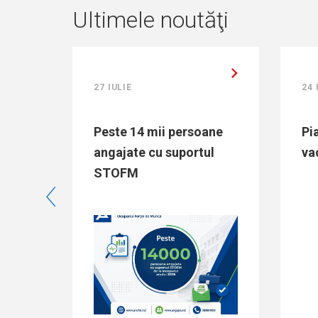
Ultimele noutăţi
27 IULIE
24 IU
Peste 14 mii persoane
Piaț
angajate cu suportul
vaca
STOFM
er”