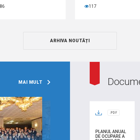
6
117
ARHIVA NOUTĂȚI
Docum
MAI MULT
.PDF
PLANUL ANUAL
DE OCUPARE A