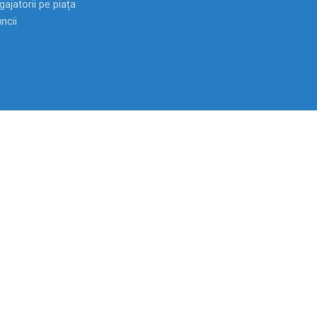
ajatorii pe piața
ncii
Anticamera
022-72 10 03
Fax
022-22 77 61
Linia Nationala Anticoruptie:
0-800-55
ței