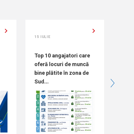
15 IULIE
15 IULIE
Top 10 angajatori care
Direc
oferă locuri de muncă
Raisa 
bine plătite în zona de
„Major
Sud...
pentru
de mun