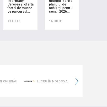
informativ
monitorizare a
Cererea și oferta
planului de
forței de muncă
achiziții pentru
pe parcursul...
sem. I 2026...
17 IULIE
16 IULIE
eMoldovaTa
LUCRU ÎN MOLDOVA
EMOLDOVATA.GOV.MD