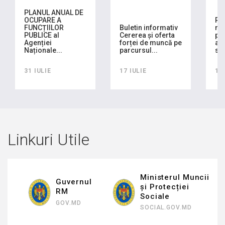
PLANUL ANUAL DE
OCUPARE A
RA
FUNCȚIILOR
Buletin informativ
mo
PUBLICE al
Cererea și oferta
pla
Agenției
forței de muncă pe
ach
Naționale...
parcursul...
sem
31 IULIE
17 IULIE
16
Linkuri Utile
Ministerul Muncii
Guvernul
și Protecției
RM
Sociale
GOV.MD
SOCIAL.GOV.MD