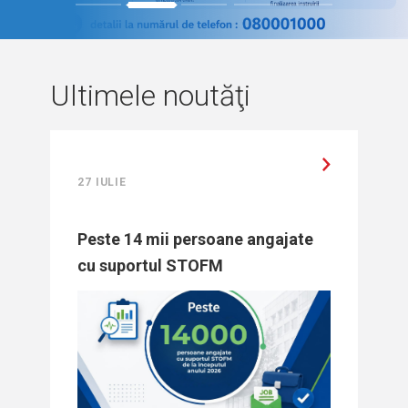
1
2
3
4
5
Ultimele noutăţi
27 IULIE
Peste 14 mii persoane angajate
cu suportul STOFM