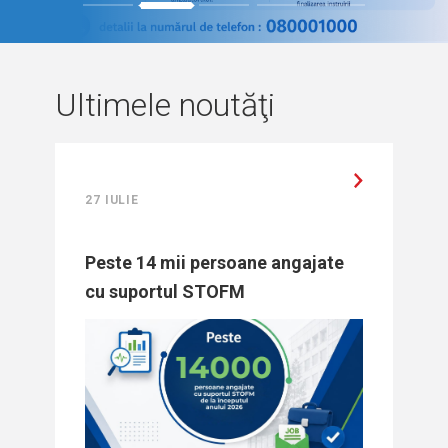
1
2
3
4
5
Ultimele noutăţi
27 IULIE
Peste 14 mii persoane angajate
cu suportul STOFM