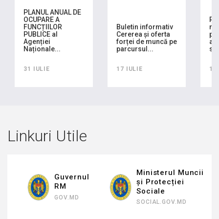
PLANUL ANUAL DE
OCUPARE A
RA
FUNCȚIILOR
Buletin informativ
mo
PUBLICE al
Cererea și oferta
pla
Agenției
forței de muncă pe
ach
Naționale...
parcursul...
sem
31 IULIE
17 IULIE
16
Linkuri Utile
Ministerul Muncii
Guvernul
și Protecției
RM
Sociale
GOV.MD
SOCIAL.GOV.MD