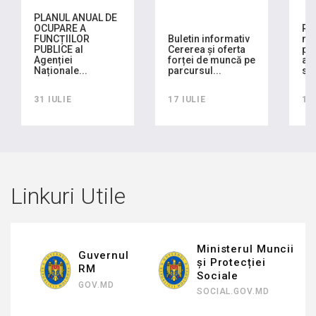
PLANUL ANUAL DE
OCUPARE A
RA
FUNCȚIILOR
Buletin informativ
mo
PUBLICE al
Cererea și oferta
pla
Agenției
forței de muncă pe
ach
Naționale...
parcursul...
sem
31 IULIE
17 IULIE
16
Linkuri Utile
Ministerul Muncii
Guvernul
și Protecției
RM
Sociale
GOV.MD
SOCIAL.GOV.MD