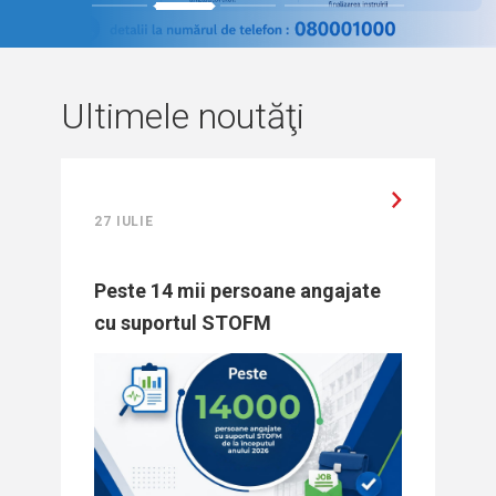
1
2
3
4
5
Ultimele noutăţi
27 IULIE
Peste 14 mii persoane angajate
cu suportul STOFM