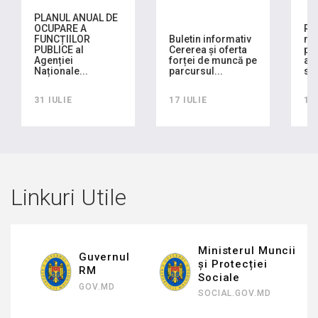
PLANUL ANUAL DE
OCUPARE A
RA
FUNCȚIILOR
Buletin informativ
mo
PUBLICE al
Cererea și oferta
pla
Agenției
forței de muncă pe
ach
Naționale...
parcursul...
sem
31 IULIE
17 IULIE
16
Linkuri Utile
Ministerul Muncii
Guvernul
și Protecției
RM
Sociale
GOV.MD
SOCIAL.GOV.MD