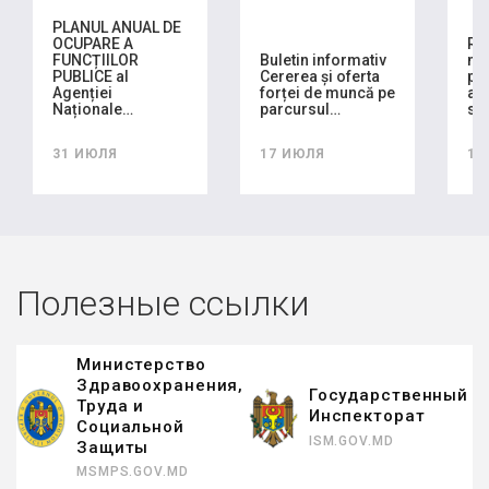
PLANUL ANUAL DE
OCUPARE A
RA
FUNCȚIILOR
Buletin informativ
mo
PUBLICE al
Cererea și oferta
pla
Agenției
forței de muncă pe
ach
Naționale…
parcursul…
se
31 ИЮЛЯ
17 ИЮЛЯ
16
Полезные ссылки
Министерство
Здравоохранения,
Государственный
Труда и
Инспекторат
Социальной
ISM.GOV.MD
Защиты
MSMPS.GOV.MD