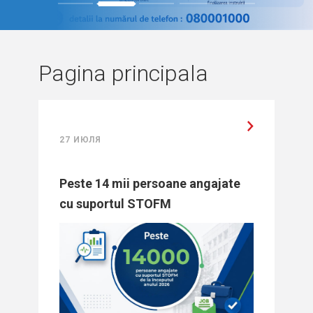
1
2
3
4
5
Pagina principala
27 ИЮЛЯ
Peste 14 mii persoane angajate
cu suportul STOFM