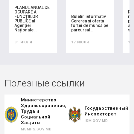
PLANUL ANUAL DE
OCUPARE A
RA
FUNCȚIILOR
Buletin informativ
mo
PUBLICE al
Cererea și oferta
pla
Agenției
forței de muncă pe
ach
Naționale…
parcursul…
se
31 ИЮЛЯ
17 ИЮЛЯ
16
Полезные ссылки
Министерство
Здравоохранения,
Государственный
Труда и
Инспекторат
Социальной
ISM.GOV.MD
Защиты
MSMPS.GOV.MD