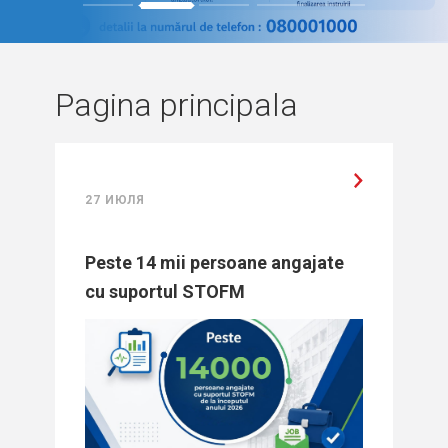
1
2
3
4
5
Pagina principala
27 ИЮЛЯ
Peste 14 mii persoane angajate
cu suportul STOFM