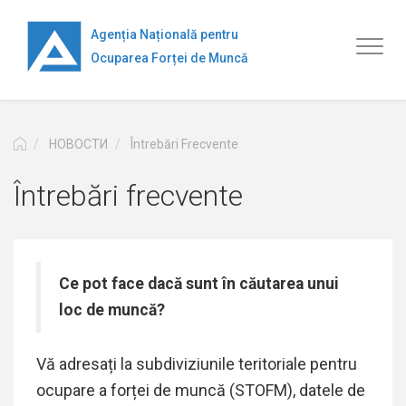
Перейти
к
Agenția Națională pentru
Toggl
основному
Ocuparea Forței de Muncă
naviga
содержанию
НОВОСТИ
Întrebări Frecvente
Întrebări frecvente
Ce pot face dacă sunt în căutarea unui
loc de muncă?
Vă adresați la subdiviziunile teritoriale pentru
ocupare a forței de muncă (STOFM), datele de