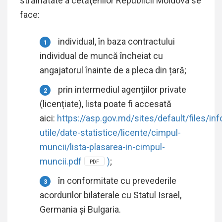
străinătate a cetăţenilor Republicii Moldova se
face:
individual, în baza contractului
individual de muncă încheiat cu
angajatorul înainte de a pleca din țară;
prin intermediul agenţiilor private
(licențiate), lista poate fi accesată
aici:
https://asp.gov.md/sites/default/files/inf
utile/date-statistice/licente/cimpul-
muncii/lista-plasarea-in-cimpul-
muncii.pdf
)
;
PDF
în conformitate cu prevederile
acordurilor bilaterale cu Statul Israel,
Germania și Bulgaria.