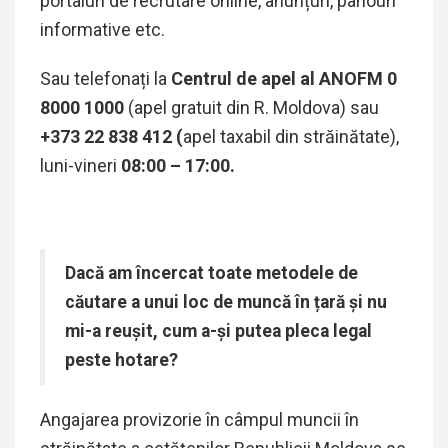
portaluri de recrutare online,
anunțuri, panouri
informative etc.
Sau telefonați la
Centrul de apel al ANOFM 0
8000 1000
(apel gratuit din R. Moldova) sau
+373 22 838 412 (
apel taxabil din străinătate),
luni-vineri
0
8:00 – 17:00.
Dacă am încercat toate metodele de
căutare a unui loc de muncă în țară și nu
mi-a reușit, cum a-și putea pleca legal
peste hotare?
Angajarea provizorie în câmpul muncii în