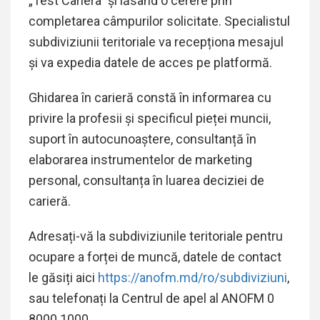
„Test Cariera” și lăsând o cerere prin
completarea câmpurilor solicitate. Specialistul
subdiviziunii teritoriale va recepționa mesajul
și va expedia datele de acces pe platformă.
Ghidarea în carieră constă în informarea cu
privire la profesii și specificul pieței muncii,
suport în autocunoaștere, consultanță în
elaborarea instrumentelor de marketing
personal, consultanța în luarea deciziei de
carieră.
Adresați-vă la subdiviziunile teritoriale pentru
ocupare a forței de muncă, datele de contact
le găsiți aici
https://anofm.md/ro/subdiviziuni
,
sau telefonați la Centrul de apel al ANOFM 0
8000 1000