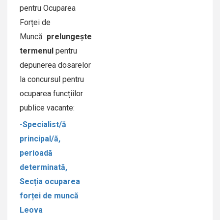
pentru Ocuparea
Forței de
Muncă
prelungește
termenul
pentru
depunerea dosarelor
la concursul pentru
ocuparea funcțiilor
publice vacante:
-Specialist/ă
principal/ă,
perioadă
determinată,
Secția ocuparea
forței de muncă
Leova