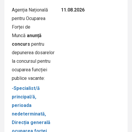
Agenția Națională
11.08.2026
pentru Ocuparea
Forței de
Muncă
anunță
concurs
pentru
depunerea dosarelor
la concursul pentru
ocuparea funcției
publice vacante:
-Specialist/ă
principal/ă,
perioada
nedeterminată,
Direcția generală
ocuparea forței