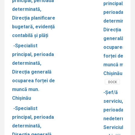
principal, perioada
principal/ă,
determinată,
perioada
Direcția planificare
determinată,
bugetară, evidență
Direcția
contabilă și plăți
generală
-Specialist
ocuparea
principal, perioada
forței de
determinată,
muncă mun.
Direcția generală
Chișinău
ocuparea forței de
DOCX
muncă mun.
-Șef/ă
Chișinău
serviciu,
-Specialist
perioada
principal, perioada
nedeterminat
determinată,
Serviciul
Direcția generală