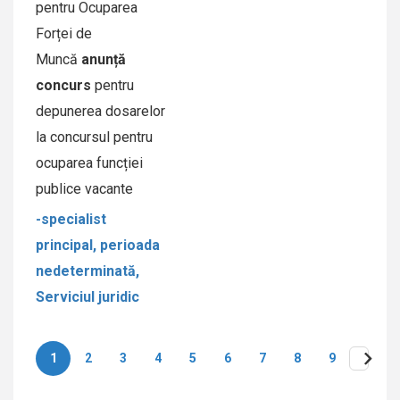
pentru Ocuparea
Forței de
Muncă
anunță
concurs
pentru
depunerea dosarelor
la concursul pentru
ocuparea funcției
publice vacante
-specialist
principal, perioada
nedeterminată,
Serviciul juridic
1
2
3
4
5
6
7
8
9
Нумерация
страниц