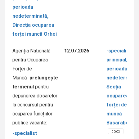
perioada
nedeterminată,
Direcția ocuparea
forței muncă Orhei
Agenția Națională
12.07.2026
-specialist/ă
pentru Ocuparea
principal/ă,
Forței de
perioada
Muncă
prelungește
nedeterminat
termenul
pentru
Secția
depunerea dosarelor
ocuparea
la concursul pentru
forței de
ocuparea funcțiilor
muncă
publice vacante:
Basarabeasc
DOCX
-specialist