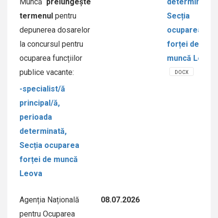
Muncă
prelungește
determinată,
termenul
pentru
Secția
depunerea dosarelor
ocuparea
la concursul pentru
forței de
ocuparea funcțiilor
muncă Leova
publice vacante:
DOCX
-specialist/ă
principal/ă,
perioada
determinată,
Secția ocuparea
forței de muncă
Leova
Agenția Națională
08.07.2026
pentru Ocuparea