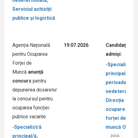
nedeterminată,
Serviciul achiziții
publice și logistică
Agenția Națională
19.07.2026
Candidați
pentru Ocuparea
admiși:
Forței de
-Specialist/ă
Muncă
anunță
principal/ă,
concurs
pentru
perioada
depunerea dosarelor
nedeterminat
la concursul pentru
Direcția
ocuparea funcției
ocuparea
publice vacante:
forței de
-Specialist/ă
muncă Orhei
principal/ă,
DOCX