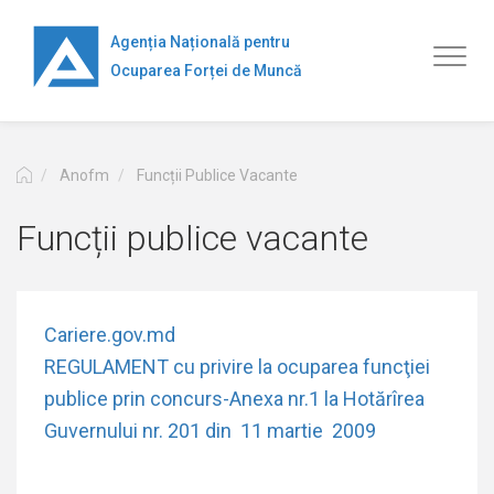
Перейти
к
Agenția Națională pentru
Toggl
основному
Ocuparea Forței de Muncă
naviga
содержанию
Anofm
Funcții Publice Vacante
Funcții publice vacante
Cariere.gov.md
REGULAMENT cu privire la ocuparea funcţiei
publice prin concurs-Anexa nr.1 la Hotărîrea
Guvernului nr. 201 din 11 martie 2009