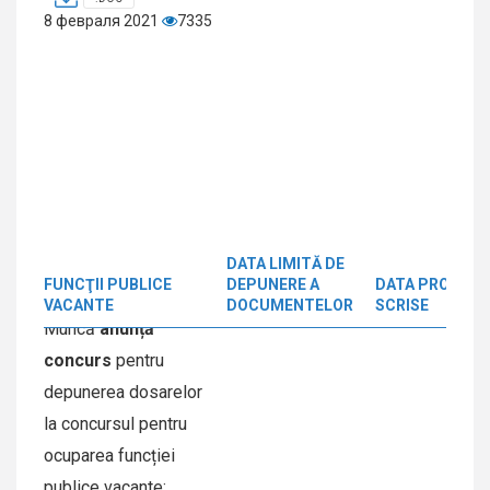
8 февраля 2021
7335
Agenția Națională
23.08.2026
pentru Ocuparea
DATA LIMITĂ DE
FUNCŢII PUBLICE
DEPUNERE A
DATA PROBEI
Forței de
VACANTE
DOCUMENTELOR
SCRISE
Muncă
anunță
concurs
pentru
depunerea dosarelor
la concursul pentru
ocuparea funcției
publice vacante: