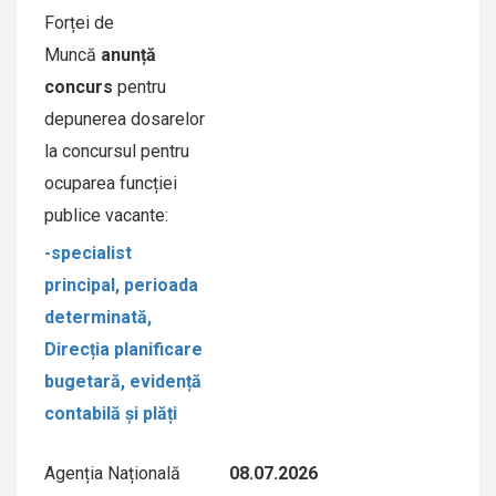
Forței de
Muncă
anunță
concurs
pentru
depunerea dosarelor
la concursul pentru
ocuparea funcției
publice vacante:
-specialist
principal, perioada
determinată,
Direcția planificare
bugetară, evidență
contabilă și plăți
Agenția Națională
08.07.2026