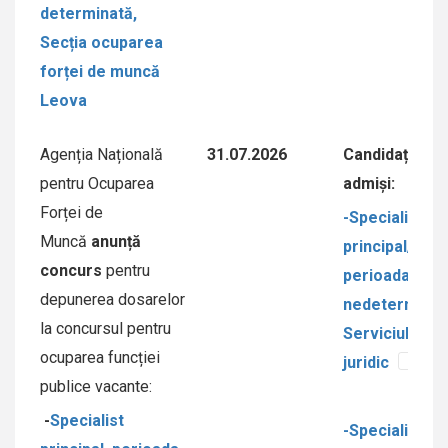
determinată,
Secția ocuparea
forței de muncă
Leova
Agenția Națională
31.07.2026
Candidați
pentru Ocuparea
admiși:
Forței de
-Specialist/ă
Muncă
anunță
principal/ă,
concurs
pentru
perioada
depunerea dosarelor
nedeterminat
la concursul pentru
Serviciul
ocuparea funcției
juridic
DOCX
publice vacante:
-
Specialist
-Specialist/ă