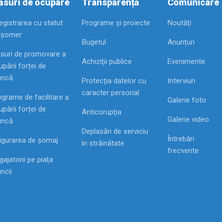
suri de ocupare
Transparență
Comunicare
registrarea cu statut
Programe și proiecte
Noutăți
 șomer
Bugetul
Anunțuri
suri de promovare a
Achiziții publice
Evenimente
pării forței de
ncă
Protecția datelor cu
Interviuri
caracter personal
ograme de facilitare a
Galerie foto
pării forței de
Anticorupția
Galerie video
ncă
Deplasări de serviciu
Întrebări
igurarea de șomaj
în străinătate
frecvente
ajatorii pe piața
ncii