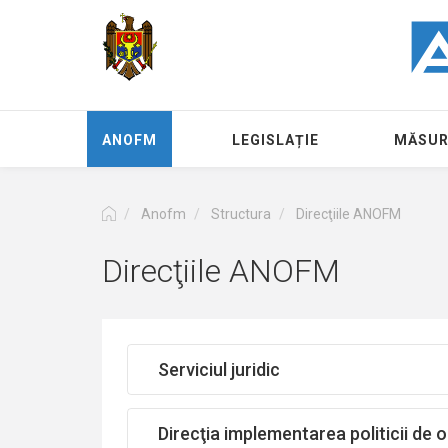
Перейти
к
основному
содержанию
ANOFM
LEGISLAȚIE
MĂSUR
Anofm
Structura
Direcţiile ANOFM
Direcţiile ANOFM
Serviciul juridic
Direcţia implementarea politicii de