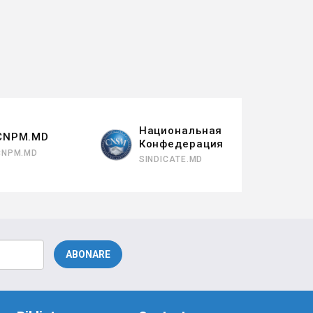
Национальная
CNPM.MD
Конфедерация
CNPM.MD
SINDICATE.MD