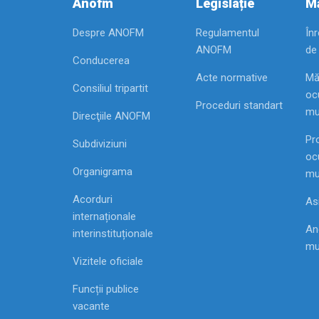
Anofm
Legislație
Mă
Despre ANOFM
Regulamentul
În
ANOFM
de
Conducerea
Acte normative
Mă
Consiliul tripartit
ocu
Proceduri standart
mu
Direcţiile ANOFM
Pr
Subdiviziuni
ocu
Organigrama
mu
Acorduri
As
internaționale
Ang
interinstituționale
mu
Vizitele oficiale
Funcții publice
vacante