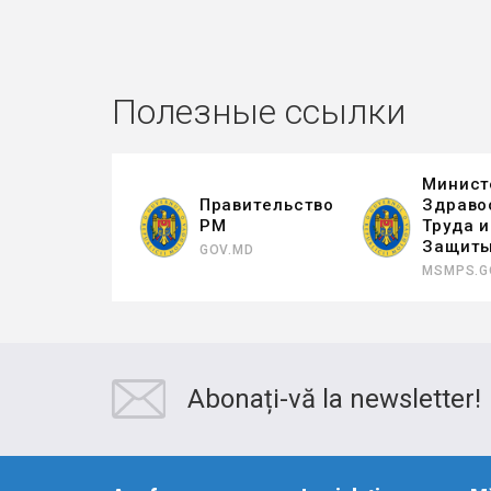
Полезные ссылки
Минист
Правительство
Здраво
РМ
Труда 
Защит
GOV.MD
MSMPS.G
Abonați-vă la newsletter!