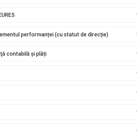
 EURES
ementul performanței (cu statut de direcție)
ă contabilă și plăți
24 июля
11 августа