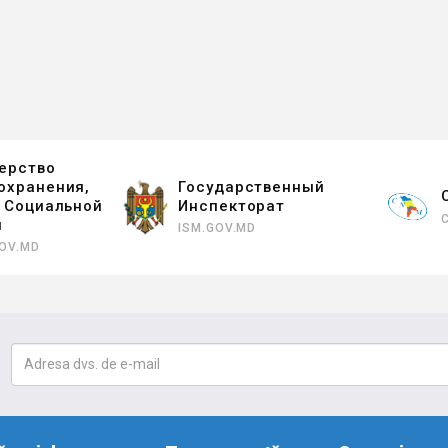
ерство
охранения,
Государственный
и Социальной
Инспекторат
ы
ISM.GOV.MD
OV.MD