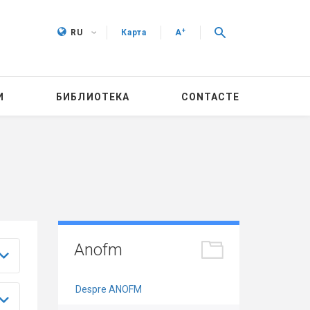
+
RU
Карта
A
И
БИБЛИОТЕКА
CONTACTE
Anofm
Despre ANOFM