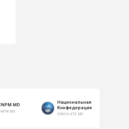
Национальная
CNPM.MD
Конфедерация
CNPM.MD
SINDICATE.MD