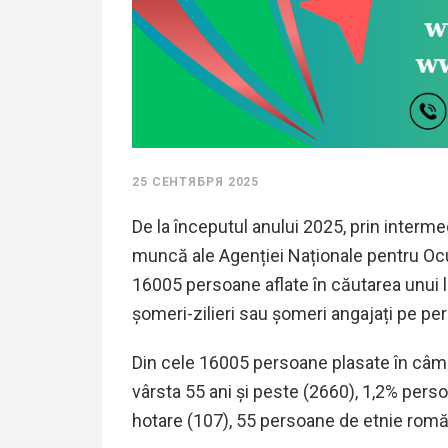
25 СЕНТЯБРЯ 2025
De la începutul anului 2025, prin interme
muncă ale Agenției Naționale pentru Oc
1
6005
persoane aflate în căutarea unui
șomeri-zilieri sau șomeri angajați pe per
Din cele
16005
persoane plasate în câm
vârsta 55 ani și peste (2660), 1
,2
% persoa
hotare (
107
)
, 55
persoane de etnie rom