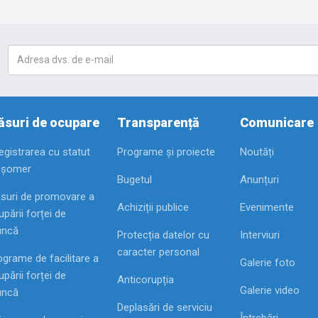
suri de ocupare
Transparență
Comunicare
registrarea cu statut
Programe și proiecte
Noutăți
 șomer
Bugetul
Anunțuri
suri de promovare a
Achiziții publice
Evenimente
pării forței de
ncă
Protecția datelor cu
Interviuri
caracter personal
ograme de facilitare a
Galerie foto
pării forței de
Anticorupția
Galerie video
ncă
Deplasări de serviciu