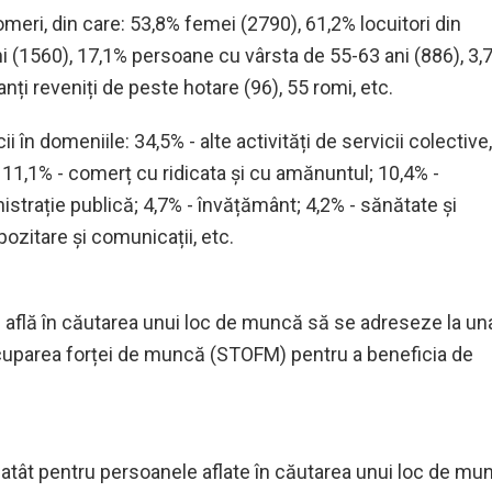
omeri, din care: 5
3,8
% femei (2790), 61
,2
% locuitori din
i (
1560
), 17
,1
% persoane cu vârsta de 55-63 ani (
886
),
3,
nți reveniți de peste hotare (
96
),
55 romi,
etc.
în domeniile: 34,5% - alte activități de servicii colective,
11,1% -
comerț cu ridicata și cu amănuntul; 1
0,4
% -
istrație publică; 4
,7
% -
învățământ;
4
,2
% - sănătate și
pozitare și comunicații
, etc.
flă în căutarea unui loc de muncă să se adreseze la un
 ocuparea forței de muncă (STOFM) pentru a beneficia de
e atât pentru persoanele aflate în căutarea unui loc de mu