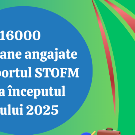
Piața muncii: Locuri
Agenția Nați
vacante la 24.07.2026
Ocuparea For
Muncă anunț
pentru depu
49
176