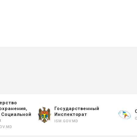
ерство
охранения,
Государственный
и Социальной
Инспекторат
ы
ISM.GOV.MD
OV.MD