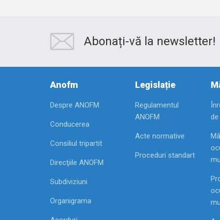
Abonați-vă la newsletter!
Anofm
Legislație
Mă
Despre ANOFM
Regulamentul
În
ANOFM
de
Conducerea
Acte normative
Mă
Consiliul tripartit
ocu
Proceduri standart
mu
Direcţiile ANOFM
Pr
Subdiviziuni
ocu
Organigrama
mu