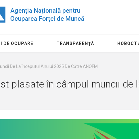
Agenția Națională pentru
Ocuparea Forței de Muncă
I DE OCUPARE
TRANSPARENȚĂ
НОВОСТ
uncii De La Începutul Anului 2025 De Către ANOFM
t plasate în câmpul muncii de l
24 июля
11 августа