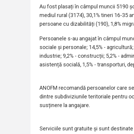
Au fost plasați în câmpul muncii
5190
ș
mediul rural (
3174
),
30,1
% tineri 16-35 an
persoane cu dizabilități (
190
),
1,8
% migra
Persoanele s-au angajat în câmpul muncii 
sociale și personale; 1
4,5
% - agricultură;
industrie
; 9,2% - construcții; 5,
2% - admin
asistență socială,
1,5% -
transporturi, de
ANOFM recomandă persoanelor care se a
dintre subdiviziunile teritoriale pentru
susținere la angajare.
Serviciile sunt gratuite și sunt destinat