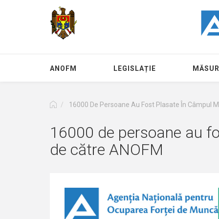
Перейти
к
основному
содержанию
ANOFM
LEGISLAȚIE
MĂSUR
16000 De Persoane Au Fost Plasate În Câmpul M
16000 de persoane au fos
de către ANOFM