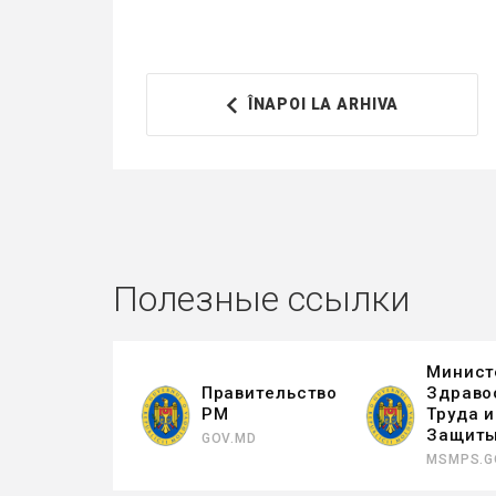
ÎNAPOI LA ARHIVA
Полезные ссылки
Минист
Правительство
Здраво
РМ
Труда 
Защит
GOV.MD
MSMPS.G