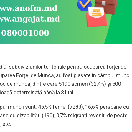
diul subdiviziunilor teritoriale pentru ocuparea forței de
uparea Forței de Muncă, au fost plasate în câmpul muncii
 loc de muncă, dintre care
5190
șomeri (32
,
4%) și
500
ioadă determinată până la 3 luni.
pul muncii sunt: 4
5,5
% femei (
7283
), 1
6,6
% persoane cu
ne cu dizabilități (
190
), 0,
7
% migranți reveniți de peste
ă
, etc.