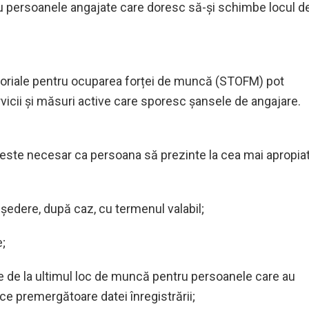
tru persoanele angajate care doresc să-și schimbe locul d
eritoriale pentru ocuparea forței de muncă (STOFM) pot
vicii și măsuri active care sporesc șansele de angajare.
 este necesar ca persoana să prezinte la cea mai apropia
 ședere, după caz, cu termenul valabil;
e;
are de la ultimul loc de muncă pentru persoanele care au
ice premergătoare datei înregistrării;