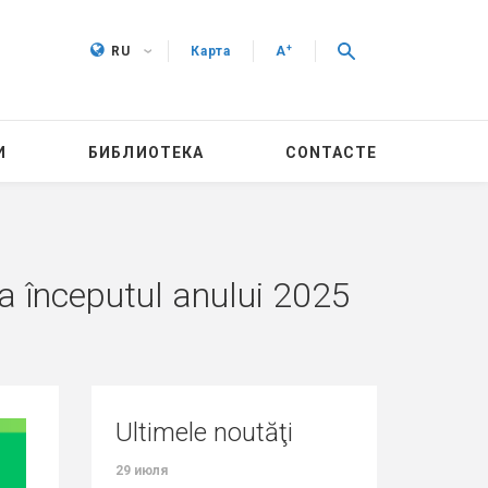
+
RU
Карта
A
И
БИБЛИОТЕКА
CONTACTE
a începutul anului 2025
Ultimele noutăţi
29 июля
27 июля