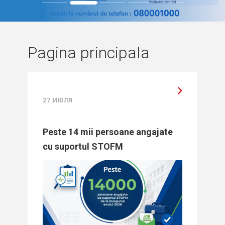
1
2
3
4
5
Pagina principala
27 ИЮЛЯ
Peste 14 mii persoane angajate
cu suportul STOFM