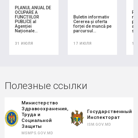
PLANUL ANUAL DE
OCUPARE A
RA
FUNCȚIILOR
Buletin informativ
mo
PUBLICE al
Cererea și oferta
pla
Agenției
forței de muncă pe
ach
Naționale…
parcursul…
se
31 ИЮЛЯ
17 ИЮЛЯ
16
Полезные ссылки
Министерство
Здравоохранения,
Государственный
Труда и
Инспекторат
Социальной
ISM.GOV.MD
Защиты
MSMPS.GOV.MD