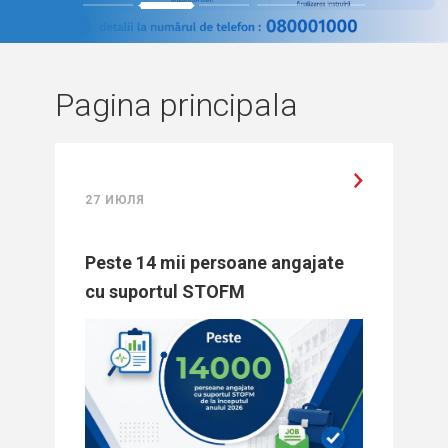
1
2
3
4
5
Pagina principala
27 ИЮЛЯ
Peste 14 mii persoane angajate
cu suportul STOFM