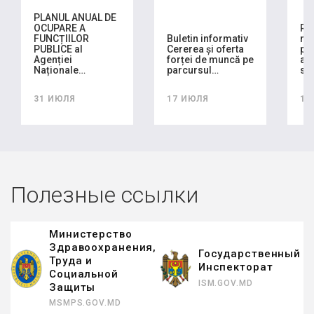
PLANUL ANUAL DE
OCUPARE A
RA
FUNCȚIILOR
Buletin informativ
mo
PUBLICE al
Cererea și oferta
pla
Agenției
forței de muncă pe
ach
Naționale…
parcursul…
se
31 ИЮЛЯ
17 ИЮЛЯ
16
Полезные ссылки
Министерство
Здравоохранения,
Государственный
Труда и
Инспекторат
Социальной
ISM.GOV.MD
Защиты
MSMPS.GOV.MD