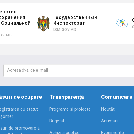
ерство
охранения,
Государственный
и Социальной
Инспекторат
ы
ISM.GOV.MD
OV.MD
suri de ocupare
Transparență
Comunicare
registrarea cu statut
Programe și proiecte
Noutăți
 șomer
Bugetul
Anunțuri
suri de promovare a
Achiziții publice
Evenimente