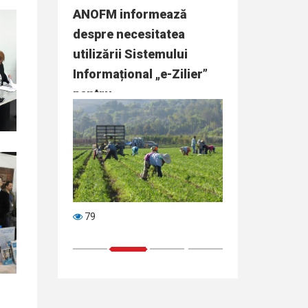
onală pentru
ANOFM informează
Peste 14 mii 
ței de
despre necesitatea
angajate cu su
ă concurs
utilizării Sistemului
STOFM
nerea…
Informațional „e-Zilier”
pentru…
79
86
1
2
3
4