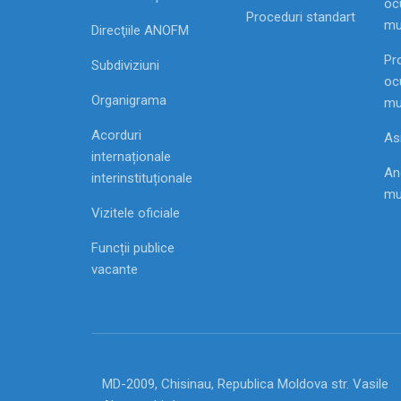
ocu
Proceduri standart
mu
Direcţiile ANOFM
Pr
Subdiviziuni
ocu
Organigrama
mu
Acorduri
As
internaționale
Ang
interinstituționale
mu
Vizitele oficiale
Funcții publice
vacante
MD-2009, Chisinau, Republica Moldova str. Vasile