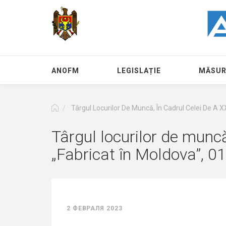
Перейти
к
основному
содержанию
ANOFM
LEGISLAȚIE
MĂSUR
Târgul Locurilor De Muncă, În Cadrul Celei De A XX
Târgul locurilor de muncă,
„Fabricat în Moldova”, 0
2 ФЕВРАЛЯ 2023