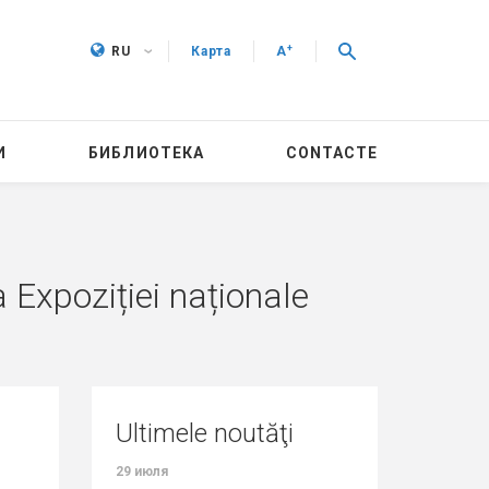
+
RU
Карта
A
И
БИБЛИОТЕКА
CONTACTE
a Expoziției naționale
Ultimele noutăţi
29 июля
27 июля