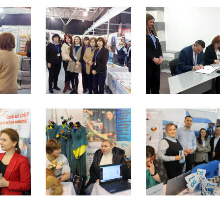
Piața muncii: Locuri
Agenția Nați
vacante la 24.07.2026
Ocuparea For
Muncă anunț
pentru depu
55
183