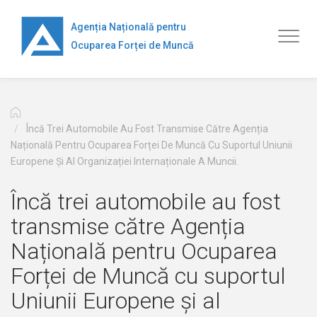
Перейти
к
Agenția Națională pentru
Toggl
основному
Ocuparea Forței de Muncă
naviga
содержанию
Încă Trei Automobile Au Fost Transmise Către Agenția
Națională Pentru Ocuparea Forței De Muncă Cu Suportul Uniunii
Europene Și Al Organizației Internaționale A Muncii.
Încă trei automobile au fost
transmise către Agenția
Națională pentru Ocuparea
Forței de Muncă cu suportul
Uniunii Europene și al