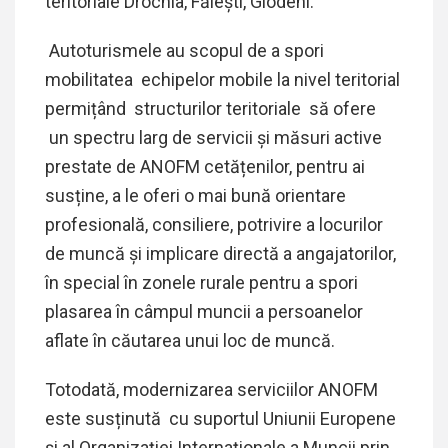
teritoriale Drochia, Fălești, Glodeni.
Le recours à l’autonomie dans la gestion de sa san
Autoturismele au scopul de a spori
confirme, surtout dans les domaines sensibles où la
mobilitatea echipelor mobile la nivel teritorial
primordiale. La sexualité, longtemps laissée dans l
permițând structurilor teritoriale să ofere
place dans une médecine centrée sur le bien-être.
un spectru larg de servicii și măsuri active
d’améliorer leur performance ou de surmonter cert
prestate de ANOFM cetățenilor, pentru ai
tourner vers des solutions simples et efficaces. Gr
susține, a le oferi o mai bună orientare
ligne,
profesională, consiliere, potrivire a locurilor
Viagra sans ordonnance
est désormais access
sécurisée. Cette option offre un confort inégalé :
de muncă și implicare directă a angajatorilor,
pas de questions gênantes, juste un accès direct à
în special în zonele rurale pentru a spori
entendu, il est crucial de choisir des plateformes s
plasarea în câmpul muncii a persoanelor
traçabilité des produits et proposent des informatio
aflate în căutarea unui loc de muncă.
utilisation. Cette nouvelle liberté permet de retrou
Totodată, modernizarea serviciilor ANOFM
d’aborder sa vie intime avec davantage de sérénité
este susținută cu
suportul
Uniunii Europene
și al Organizației Internaționale a Muncii prin