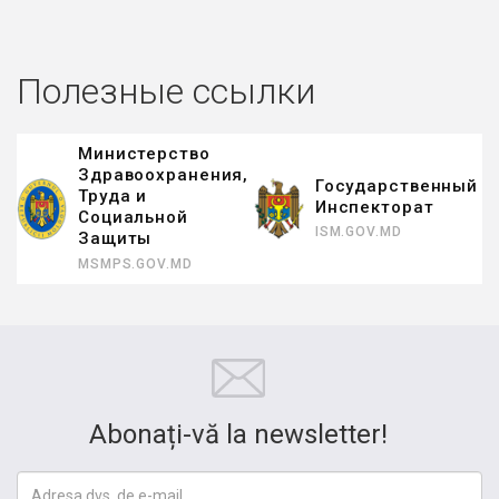
Полезные ссылки
Министерство
Здравоохранения,
Государственный
Труда и
Инспекторат
Социальной
ISM.GOV.MD
Защиты
MSMPS.GOV.MD
Abonați-vă la newsletter!