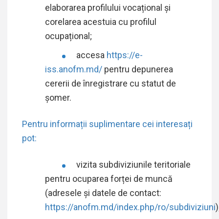
elaborarea profilului vocațional și
corelarea acestuia cu profilul
ocupațional;
accesa
https://e-
iss.anofm.md/
pentru depunerea
cererii de înregistrare cu statut de
șomer.
Pentru informații suplimentare cei interesați
pot:
vizita
subdiviziunile teritoriale
pentru ocuparea forței de muncă
(adresele și datele de contact:
https://anofm.md/index.php/ro/subdiviziuni
)