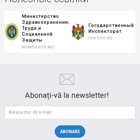
Министерство
Здравоохранения,
Государственный
Труда и
Инспекторат
Социальной
ISM.GOV.MD
Защиты
MSMPS.GOV.MD
Abonați-vă la newsletter!