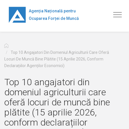
Перейти
к
Agenția Națională pentru
Toggl
основному
Ocuparea Forței de Muncă
naviga
содержанию
Top 10 Angajatori Din Domeniul Agriculturii Care Oferă
Locuri De Muncă Bine Plătite (15 Aprilie 2026, Conform
Declarațiilor Agenților Economici)
Top 10 angajatori din
domeniul agriculturii care
oferă locuri de muncă bine
plătite (15 aprilie 2026,
conform declarațiilor