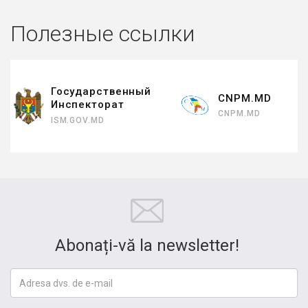
Полезные ссылки
я,
Государственный
CNPM.MD
Инспекторат
CNPM.MD
ISM.GOV.MD
Abonați-vă la newsletter!