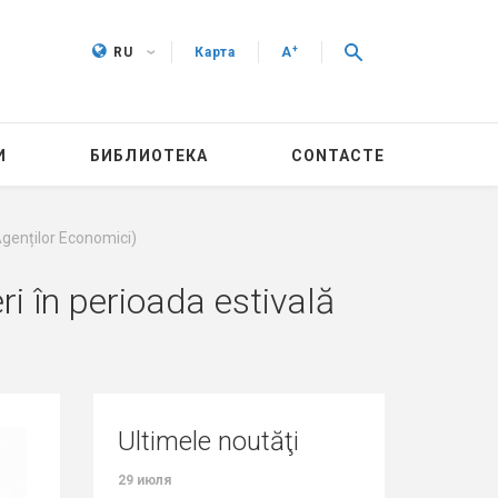
+
RU
Карта
A
И
БИБЛИОТЕКА
CONTACTE
Agenților Economici)
ri în perioada estivală
Ultimele noutăţi
29 июля
27 июля