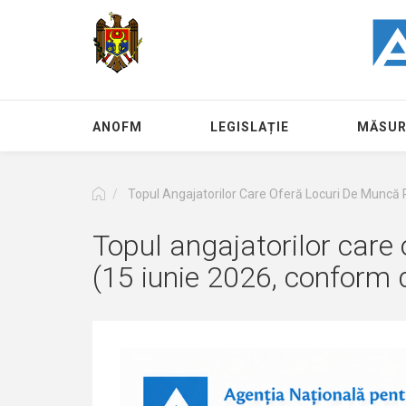
Перейти
к
основному
содержанию
ANOFM
LEGISLAȚIE
MĂSUR
Topul Angajatorilor Care Oferă Locuri De Muncă P
Topul angajatorilor care 
(15 iunie 2026, conform d