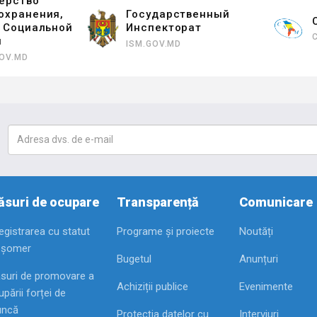
ерство
охранения,
Государственный
и Социальной
Инспекторат
ы
ISM.GOV.MD
OV.MD
suri de ocupare
Transparență
Comunicare
registrarea cu statut
Programe și proiecte
Noutăți
 șomer
Bugetul
Anunțuri
suri de promovare a
Achiziții publice
Evenimente
pării forței de
ncă
Protecția datelor cu
Interviuri