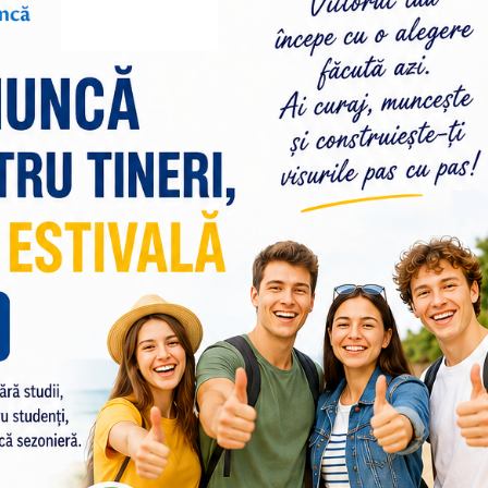
Piața muncii: Locuri
Agenția Nați
vacante la 24.07.2026
Ocuparea For
Muncă anunț
pentru depu
55
180