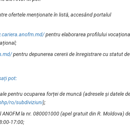
tre ofertele menționate în listă, accesând portalul
.cariera.anofm.md/
pentru elaborarea profilului vocațional
ațional;
fm.md/
pentru depunerea cererii de înregistrare cu statut de
ați pot:
riale pentru ocuparea forței de muncă (adresele și datele d
hp/ro/subdiviziuni
);
al ANOFM la nr. 080001000 (apel gratuit din R. Moldova) d
 8:00-17:00;