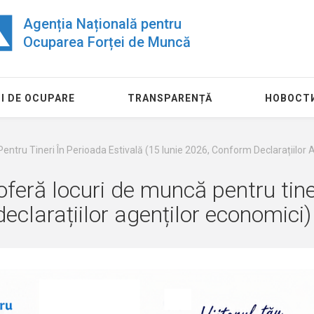
Agenția Națională pentru
Ocuparea Forței de Muncă
I DE OCUPARE
TRANSPARENȚĂ
НОВОСТ
entru Tineri În Perioada Estivală (15 Iunie 2026, Conform Declarațiilor 
oferă locuri de muncă pentru tine
eclarațiilor agenților economici)
24 июля
11 августа