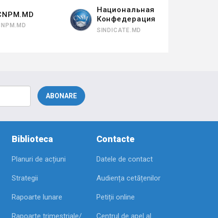
Национальная
CNPM.MD
Конфедерация
CNPM.MD
SINDICATE.MD
Biblioteca
Contacte
Planuri de acțiuni
Datele de contact
Strategii
Audiența cetățenilor
Rapoarte lunare
Petiții online
Rapoarte trimestriale/
Centrul de apel al