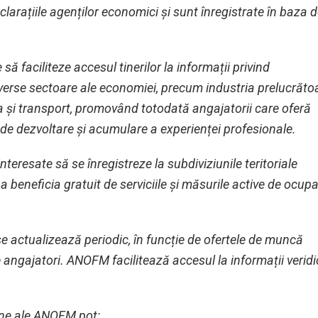
larațiile agenților economici și sunt înregistrate în baza 
ă faciliteze accesul tinerilor la informații privind
iverse sectoare ale economiei, precum industria prelucrăto
ra și transport, promovând totodată angajatorii care oferă
i de dezvoltare și acumulare a experienței profesionale.
resate să se înregistreze la subdiviziunile teritoriale
 beneficia gratuit de serviciile și măsurile active de ocup
se actualizează periodic, în funcție de ofertele de muncă
e angajatori. ANOFM facilitează accesul la informații veridi
line ale ANOFM pot: