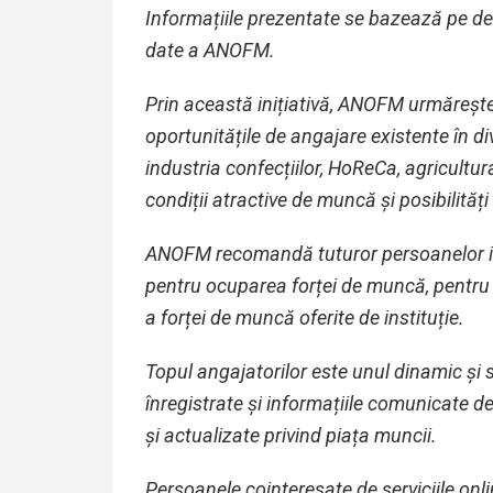
Informațiile prezentate se bazează pe dec
date a ANOFM.
Prin această inițiativă, ANOFM urmărește s
oportunitățile de angajare existente în d
industria confecțiilor, HoReCa, agricultu
condiții atractive de muncă și posibilităț
ANOFM recomandă tuturor persoanelor inte
pentru ocuparea forței de muncă, pentru a
a forței de muncă oferite de instituție.
Topul angajatorilor este unul dinamic și 
înregistrate și informațiile comunicate d
și actualizate privind piața muncii.
Persoanele cointeresate de serviciile on