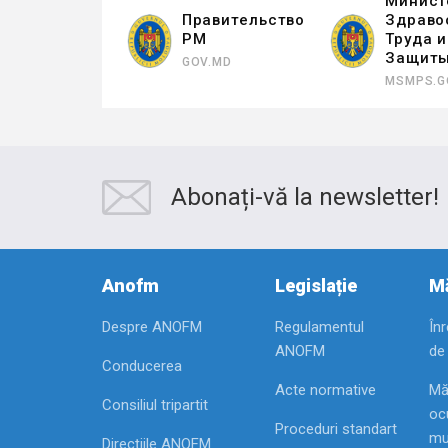
Минист
Правительство
Здраво
РМ
Труда 
Защит
GOV.MD
MSMPS.G
Abonați-vă la newsletter!
Anofm
Legislație
Mă
Despre ANOFM
Regulamentul
În
ANOFM
de
Conducerea
Acte normative
Mă
Consiliul tripartit
ocu
Proceduri standart
mu
Direcţiile ANOFM