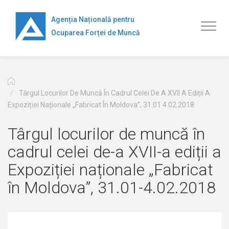
Перейти
к
Agenția Națională pentru
Toggl
основному
Ocuparea Forței de Muncă
naviga
содержанию
Târgul Locurilor De Muncă În Cadrul Celei De A XVII A Ediții A
Expoziției Naționale „Fabricat În Moldova”, 31.01 4.02.2018
Târgul locurilor de muncă în
cadrul celei de-a XVII-a ediții a
Expoziției naționale „Fabricat
în Moldova”, 31.01-4.02.2018