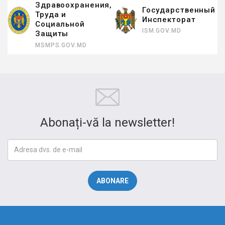
я,
Государственный
CNPM.MD
Инспекторат
CNPM.MD
ISM.GOV.MD
Abonați-vă la newsletter!