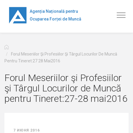
Перейти
к
Agenția Națională pentru
Toggl
основному
Ocuparea Forței de Muncă
naviga
содержанию
Forul Meseriilor Şi Profesiilor Şi Târgul Locurilor De Muncă
Pentru Tineret:27 28 Mai2016
Forul Meseriilor şi Profesiilor
şi Târgul Locurilor de Muncă
pentru Tineret:27-28 mai2016
7 ИЮНЯ 2016