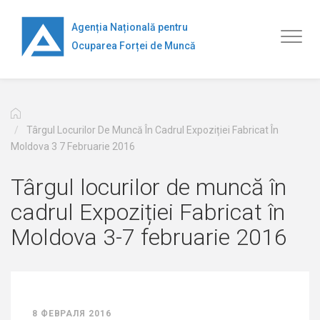
Перейти
к
Agenția Națională pentru
Toggl
основному
Ocuparea Forței de Muncă
naviga
содержанию
Târgul Locurilor De Muncă În Cadrul Expoziției Fabricat În
Moldova 3 7 Februarie 2016
Târgul locurilor de muncă în
cadrul Expoziției Fabricat în
Moldova 3-7 februarie 2016
8 ФЕВРАЛЯ 2016