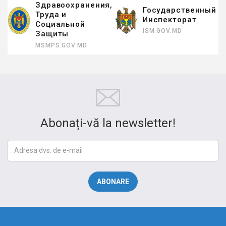
я,
Государственный
CNPM.MD
Инспекторат
CNPM.MD
ISM.GOV.MD
Abonați-vă la newsletter!