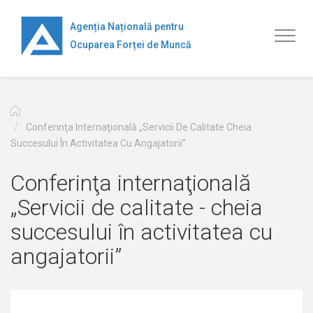
Перейти
к
Agenția Națională pentru
Toggl
основному
Ocuparea Forței de Muncă
naviga
содержанию
Conferinţa Internaţională „Servicii De Calitate Cheia
Succesului În Activitatea Cu Angajatorii”
Conferinţa internaţională
„Servicii de calitate - cheia
succesului în activitatea cu
angajatorii”