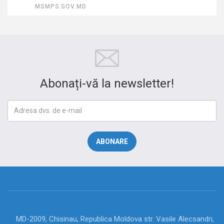
MSMPS.GOV.MD
Abonați-vă la newsletter!
MD-2009, Chisinau, Republica Moldova str. Vasile Alecsandri,