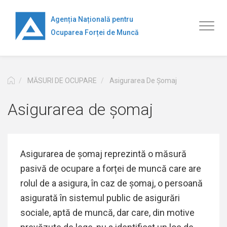
Перейти
к
Agenția Națională pentru
Toggl
основному
Ocuparea Forței de Muncă
naviga
содержанию
MĂSURI DE OCUPARE
Asigurarea De Șomaj
Asigurarea de șomaj
Asigurarea de șomaj reprezintă o măsură
pasivă de ocupare a forței de muncă care are
rolul de a asigura, în caz de șomaj, o persoană
asigurată în sistemul public de asigurări
sociale, aptă de muncă, dar care, din motive