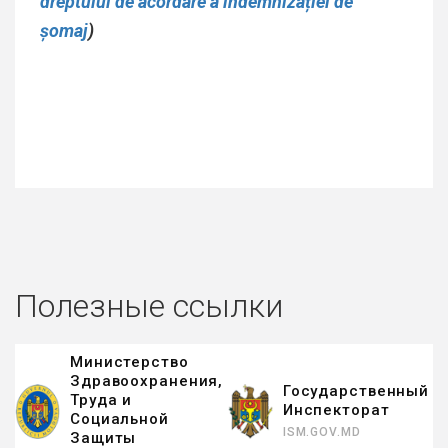
dreptului de acordare a indemnizației de
șomaj
)
Полезные ссылки
Министерство
Здравоохранения,
Государственный
Труда и
Инспекторат
Социальной
ISM.GOV.MD
Защиты