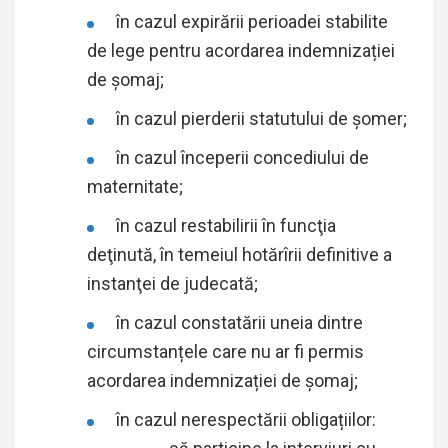
în cazul expirării perioadei stabilite
de lege pentru acordarea indemnizației
de șomaj;
în cazul pierderii statutului de şomer;
în cazul începerii concediului de
maternitate;
în cazul restabilirii în funcţia
deţinută, în temeiul hotărîrii definitive a
instanţei de judecată;
în cazul constatării uneia dintre
circumstanțele care nu ar fi permis
acordarea indemnizației de şomaj;
în cazul nerespectării obligațiilor: