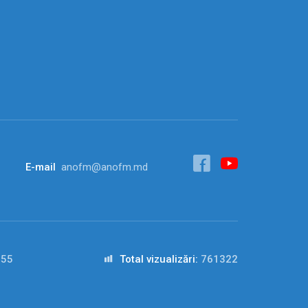
E-mail
anofm@anofm.md
555
Total vizualizări:
761322