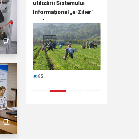
ă concurs
utilizării Sistemului
STOFM
nerea…
Informațional „e-Zilier”
pentru…
85
92
1
2
3
4