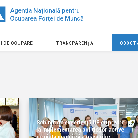
Agenția Națională pentru
Ocuparea Forței de Muncă
I DE OCUPARE
TRANSPARENȚĂ
НОВОСТ
Schimb de experienţă UE cu privire
la implementarea politicilor active
pe piaţa muncii şi a măsurilor