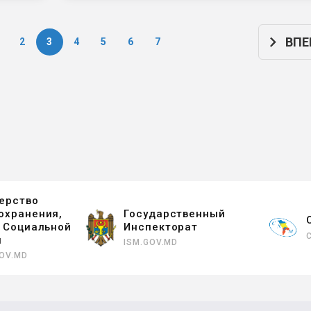
ВПЕ
2
3
4
5
6
7
ерство
охранения,
Государственный
и Социальной
Инспекторат
ы
ISM.GOV.MD
OV.MD