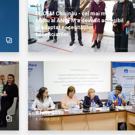
Muncă anunț
pentru depu
DGOFM Chișinău - cel mai mare
oficiu al ANOFM a devenit accesibil
58
și adaptat necesităților
beneficiarilor
27 НОЯБРЯ 2020
189
8 Iulie 2019
8 ИЮЛЯ 2019