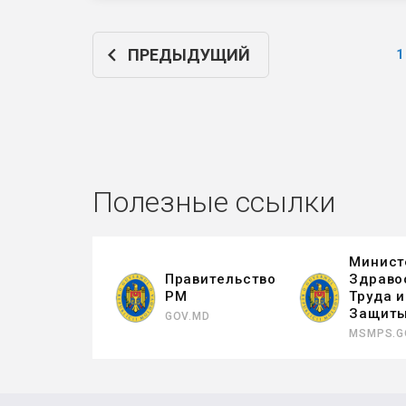
ПРЕДЫДУЩИЙ
1
Нумерация
страниц
Полезные ссылки
Минист
Правительство
Здраво
РМ
Труда 
Защит
GOV.MD
MSMPS.G