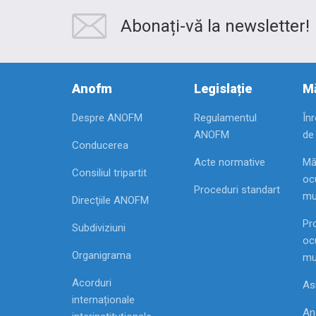
Abonați-vă la newsletter!
Anofm
Legislație
Mă
Despre ANOFM
Regulamentul
În
ANOFM
de
Conducerea
Acte normative
Mă
Consiliul tripartit
ocu
Proceduri standart
mu
Direcţiile ANOFM
Pr
Subdiviziuni
ocu
Organigrama
mu
Acorduri
As
internaționale
Ang