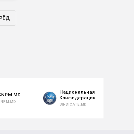
РЁД
Национальная
CNPM.MD
Конфедерация
CNPM.MD
SINDICATE.MD