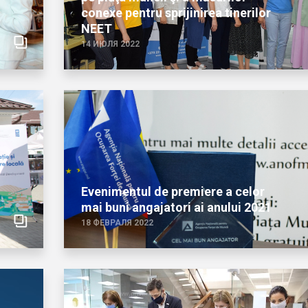
conexe pentru sprijinirea tinerilor
NEET
14 ИЮЛЯ 2022
Evenimentul de premiere a celor
mai buni angajatori ai anului 2021
18 ФЕВРАЛЯ 2022
24 июля
11 августа
Piața muncii: Locuri
Agenția Nați
vacante la 24.07.2026
Ocuparea For