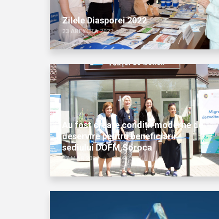
Zilele Diasporei 2022
23 АВГУСТА 2022
Au fost create condiții moderne de
deservire pentru beneficiarii
sediului DOFM Soroca
27 МАЯ 2022