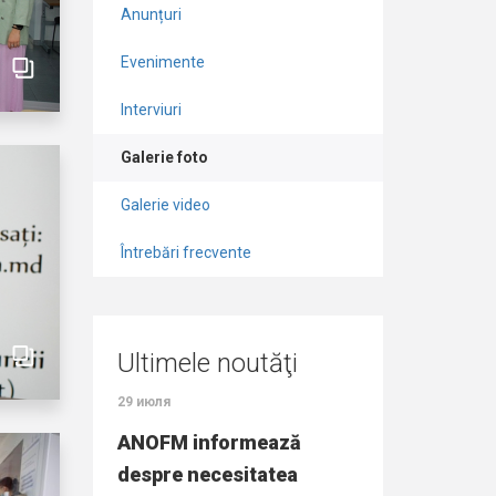
Anunțuri
Evenimente
Interviuri
Galerie foto
Galerie video
Întrebări frecvente
Ultimele noutăţi
29 июля
27 июля
onală pentru
ANOFM informează
Peste 14 mii 
ței de
despre necesitatea
angajate cu su