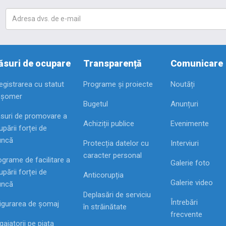
suri de ocupare
Transparență
Comunicare
registrarea cu statut
Programe și proiecte
Noutăți
 șomer
Bugetul
Anunțuri
suri de promovare a
Achiziții publice
Evenimente
pării forței de
ncă
Protecția datelor cu
Interviuri
caracter personal
ograme de facilitare a
Galerie foto
pării forței de
Anticorupția
Galerie video
ncă
Deplasări de serviciu
Întrebări
igurarea de șomaj
în străinătate
frecvente
ajatorii pe piața