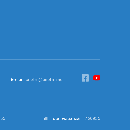
E-mail
anofm@anofm.md
555
Total vizualizări:
760955