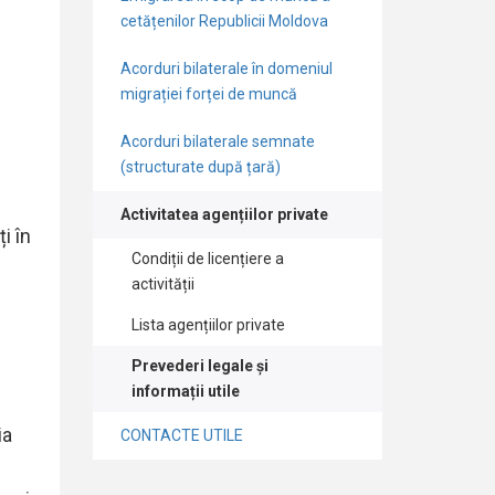
cetățenilor Republicii Moldova
Acorduri bilaterale în domeniul
migrației forței de muncă
Acorduri bilaterale semnate
(structurate după țară)
Activitatea agențiilor private
i în
Condiții de licențiere a
activității
Lista agențiilor private
Prevederi legale și
informații utile
ia
CONTACTE UTILE