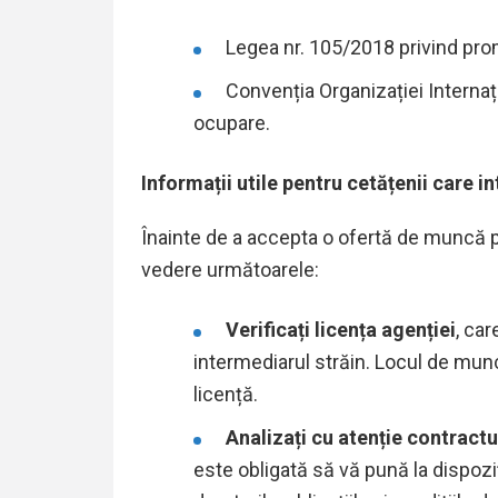
Legea nr. 105/2018 privind pro
Convenția Organizației Internați
ocupare.
Informații utile pentru cetățenii care i
Înainte de a accepta o ofertă de muncă pr
vedere următoarele:
Verificați licența agenției
, car
intermediarul străin. Locul de munc
licență.
Analizați cu atenție contract
este obligată să vă pună la dispozi