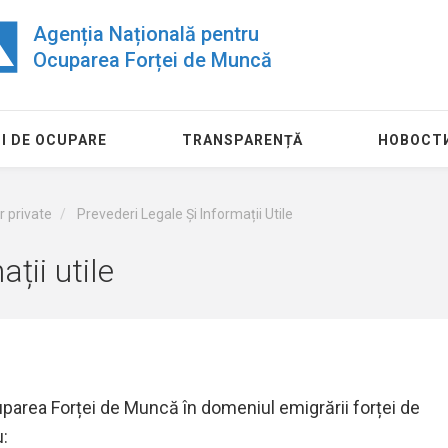
Agenția Națională pentru
Ocuparea Forței de Muncă
I DE OCUPARE
TRANSPARENȚĂ
НОВОСТ
r private
Prevederi Legale Și Informații Utile
ții utile
uparea Forței de Muncă în domeniul emigrării forței de
: