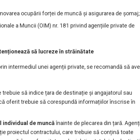
movarea ocupării forței de muncă și asigurarea de șomaj;
onale a Muncii (OIM) nr. 181 privind agențiile private de
ntenționează să lucreze în străinătate
in intermediul unei agenții private, se recomandă să aveț
e trebuie să indice țara de destinație și angajatorul sau
ă oferit trebuie să corespundă informațiilor înscrise în
ul individual de muncă
înainte de plecarea din țară. Agenț
ție proiectul contractului, care trebuie să conțină toate