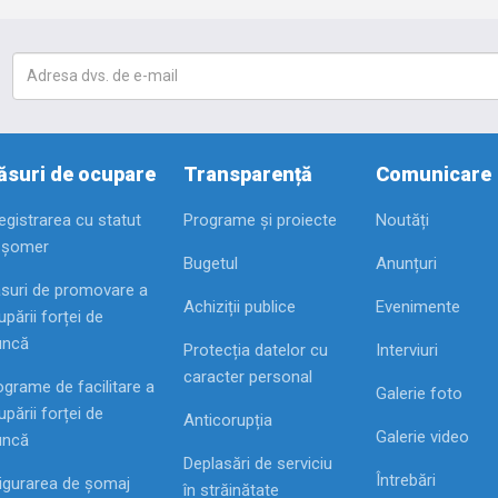
suri de ocupare
Transparență
Comunicare
registrarea cu statut
Programe și proiecte
Noutăți
 șomer
Bugetul
Anunțuri
suri de promovare a
Achiziții publice
Evenimente
pării forței de
ncă
Protecția datelor cu
Interviuri
caracter personal
ograme de facilitare a
Galerie foto
pării forței de
Anticorupția
Galerie video
ncă
Deplasări de serviciu
Întrebări
igurarea de șomaj
în străinătate