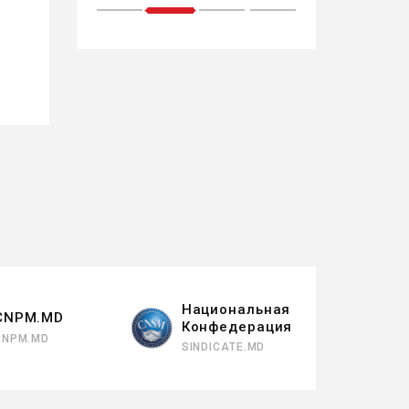
1
2
3
4
Национальная
CNPM.MD
Конфедерация
CNPM.MD
SINDICATE.MD