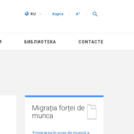
+
RU
Карта
A
И
БИБЛИОТЕКА
CONTACTE
Migrația forței de
munca
Emigrarea în scop de muncă a