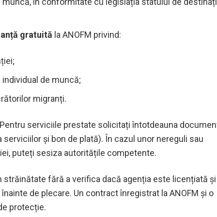
 de muncă, în conformitate cu legislația statului de destinați
tanță gratuită
la ANOFM privind:
24 июля
11 августа
Piața muncii: Locuri
Agenția Nați
ției;
vacante la 24.07.2026
Ocuparea For
i individual de muncă;
Muncă anunț
crătorilor migranți.
pentru depu
55
Pentru serviciile prestate solicitați întotdeauna documen
 serviciilor și bon de plată). În cazul unor nereguli sau
iei, puteți sesiza autoritățile competente.
trăinătate fără a verifica dacă agenția este licențiată și
 înainte de plecare. Un contract înregistrat la ANOFM și o
183
de protecție.