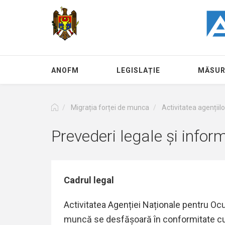
Перейти
к
основному
содержанию
ANOFM
LEGISLAȚIE
MĂSUR
Migrația forței de munca
Activitatea agențiilo
Prevederi legale și informa
Cadrul legal
Activitatea Agenției Naționale pentru Oc
muncă se desfășoară în conformitate cu