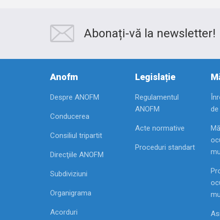
Abonați-vă la newsletter!
Anofm
Legislație
Mă
Despre ANOFM
Regulamentul
În
ANOFM
de
Conducerea
Acte normative
Mă
Consiliul tripartit
ocu
Proceduri standart
mu
Direcţiile ANOFM
Pr
Subdiviziuni
ocu
Organigrama
mu
Acorduri
As