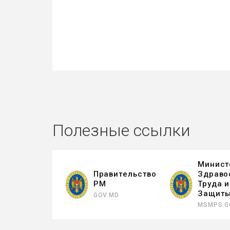
Полезные ссылки
Минист
Правительство
Здраво
РМ
Труда 
Защит
GOV.MD
MSMPS.G