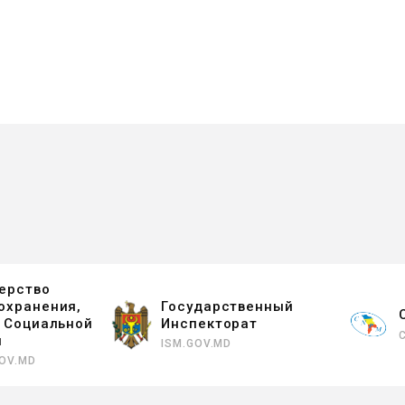
ерство
охранения,
Государственный
и Социальной
Инспекторат
ы
ISM.GOV.MD
OV.MD