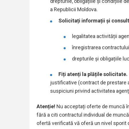
drepturile, obligațiile și condițiile
a Republicii Moldova.
Solicitați informații și consul
legalitatea activității agen
înregistrarea contractulu
drepturile și obligațiile lu
Fiți atenți la plățile solicitate.
justificative (contract de prestare a
suspiciuni privind activitatea agenț
Atenție!
Nu acceptați oferte de muncă în s
fără a citi contractul individual de muncă
ofertă verificată vă oferă un nivel sporit 