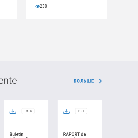
238
59
ente
БОЛЬШЕ
.DOC
.PDF
Buletin
RAPORT de