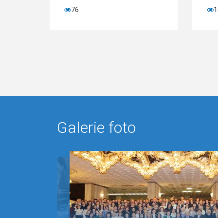
76
163
Galerie foto