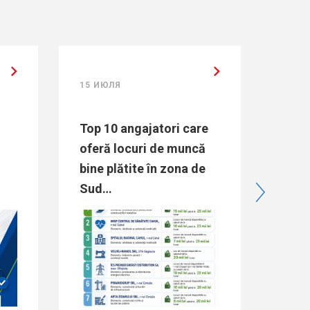
15 ИЮЛЯ
15 ИЮЛЯ
Top 10 angajatori care
Directoarea A
oferă locuri de muncă
Raisa Dogaru:
bine plătite în zona de
„Majorarea bug
Sud…
pentru ocupare
de muncă…