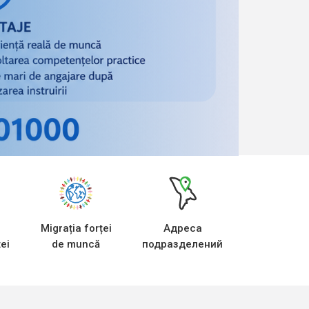
Migrația forței
Адреса
ei
de muncă
подразделений