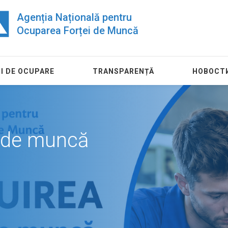
Agenția Națională pentru
Ocuparea Forței de Muncă
I DE OCUPARE
TRANSPARENȚĂ
НОВОСТ
ul de muncă