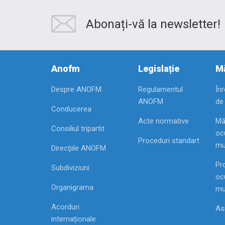
Abonați-vă la newsletter!
Anofm
Legislație
Mă
Despre ANOFM
Regulamentul
În
ANOFM
de
Conducerea
Acte normative
Mă
Consiliul tripartit
ocu
Proceduri standart
mu
Direcţiile ANOFM
Pr
Subdiviziuni
ocu
Organigrama
mu
Acorduri
As
internaționale