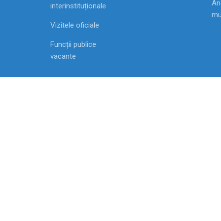
Ang
interinstituționale
mu
Vizitele oficiale
Funcții publice
vacante
MD-2009, Chisinau, Republica Moldova str. Vasile
Alecsandri, 1
2007-2021 Agenția Națională pentru Ocuparea For
de Muncă
Toate drepturile rezervate