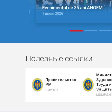
Evenimentul de 35 ani ANOFM
7 июля 2026
1
2
3
Полезные ссылки
Минист
Правительство
Здраво
РМ
Труда 
Защит
GOV.MD
MSMPS.G