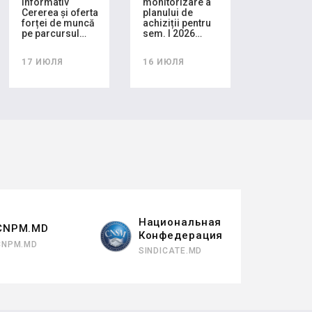
informativ
monitorizare a
Cererea și oferta
planului de
forței de muncă
achiziții pentru
pe parcursul…
sem. I 2026…
17 ИЮЛЯ
16 ИЮЛЯ
Национальная
CNPM.MD
Конфедерация
CNPM.MD
SINDICATE.MD