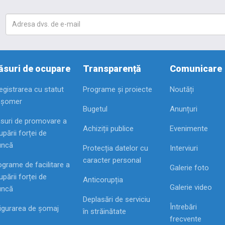
suri de ocupare
Transparență
Comunicare
registrarea cu statut
Programe și proiecte
Noutăți
 șomer
Bugetul
Anunțuri
suri de promovare a
Achiziții publice
Evenimente
pării forței de
ncă
Protecția datelor cu
Interviuri
caracter personal
ograme de facilitare a
Galerie foto
pării forței de
Anticorupția
Galerie video
ncă
Deplasări de serviciu
Întrebări
igurarea de șomaj
în străinătate
frecvente