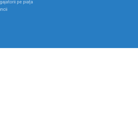
ajatorii pe piața
ncii
Anticamera
022-72 10 03
Fax
022-22 77 61
Linia Nationala Anticoruptie:
0-800-55
ței