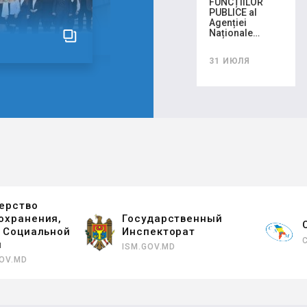
FUNCȚIILOR
PUBLICE al
Agenției
Naționale…
31 ИЮЛЯ
ерство
охранения,
Государственный
и Социальной
Инспекторат
ы
ISM.GOV.MD
OV.MD