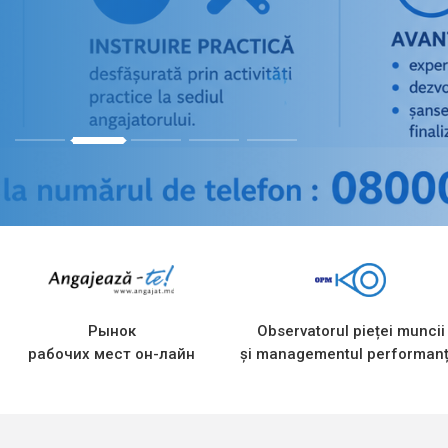
1
2
3
4
5
Рынок
Observatorul pieței muncii
рабочих мест он-лайн
și managementul performanț