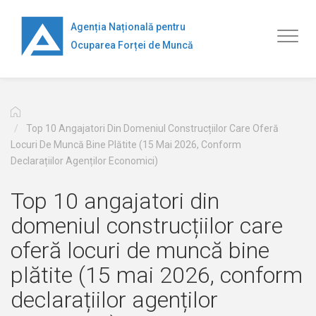
Mergi
la
Agenția Națională pentru
Toggl
conţinutul
Ocuparea Forței de Muncă
naviga
principal
Top 10 Angajatori Din Domeniul Construcțiilor Care Oferă
Locuri De Muncă Bine Plătite (15 Mai 2026, Conform
Declarațiilor Agenților Economici)
Top 10 angajatori din
domeniul construcțiilor care
oferă locuri de muncă bine
plătite (15 mai 2026, conform
declarațiilor agenților