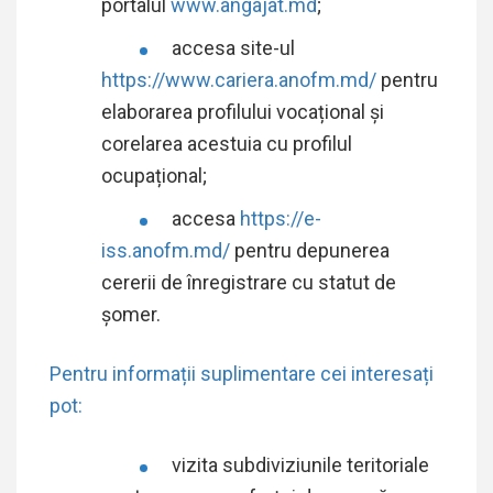
portalul
www.angajat.md
;
accesa site-ul
https://www.cariera.anofm.md/
pentru
elaborarea profilului vocațional și
corelarea acestuia cu profilul
ocupațional;
accesa
https://e-
iss.anofm.md/
pentru depunerea
cererii de înregistrare cu statut de
șomer.
Pentru informații suplimentare cei interesați
pot:
vizita
subdiviziunile teritoriale