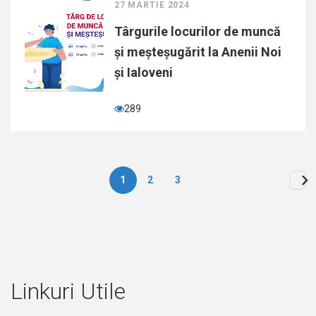
27 MARTIE 2024
Târgurile locurilor de muncă
și meșteșugărit la Anenii Noi
și Ialoveni
289
1
2
3
Paginare
Linkuri Utile