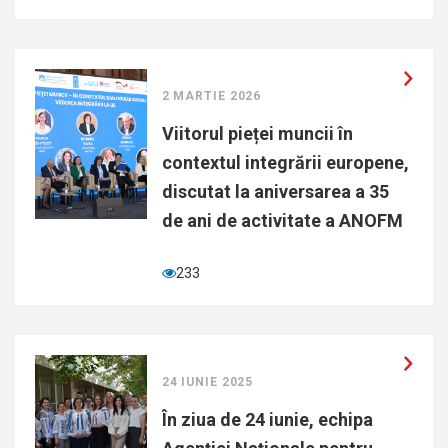
2 MARTIE 2026
Viitorul pieței muncii în
contextul integrării europene,
discutat la aniversarea a 35
de ani de activitate a ANOFM
233
24 IUNIE 2025
În ziua de 24 iunie, echipa