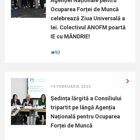
Agenției Naționale pentru
Ocuparea Forței de Muncă
celebrează Ziua Universală a
Iei. Colectivul ANOFM poartă
IE cu MÂNDRIE!
93
19 FEBRUARIE 2025
Ședința lărgită a Consiliului
tripartit pe lângă Agenția
Națională pentru Ocuparea
Forței de Muncă