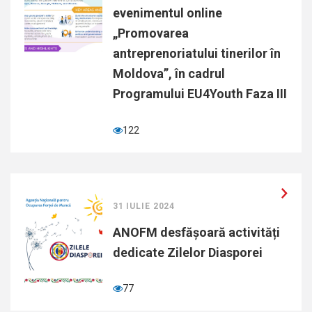
evenimentul online
„Promovarea
antreprenoriatului tinerilor în
Moldova”, în cadrul
Programului EU4Youth Faza III
122
31 IULIE 2024
ANOFM desfășoară activități
dedicate Zilelor Diasporei
77