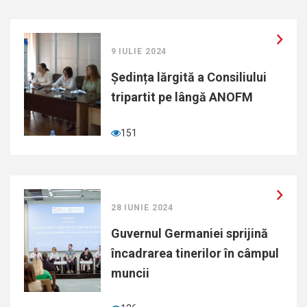
9 IULIE 2024
Ședința lărgită a Consiliului
tripartit pe lângă ANOFM
151
28 IUNIE 2024
Guvernul Germaniei sprijină
încadrarea tinerilor în câmpul
muncii