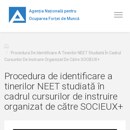
Mergi
la
Agenția Națională pentru
Toggl
conţinutul
Ocuparea Forței de Muncă
naviga
principal
Procedura De Identificare A Tinerilor NEET Studiată În Cadrul
Cursurilor De Instruire Organizat De Către SOCIEUX+
Procedura de identificare a
tinerilor NEET studiată în
cadrul cursurilor de instruire
organizat de către SOCIEUX+