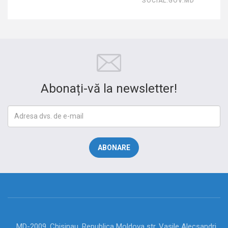
SOCIAL.GOV.MD
Abonați-vă la newsletter!
MD-2009, Chisinau, Republica Moldova str. Vasile Alecsandri,