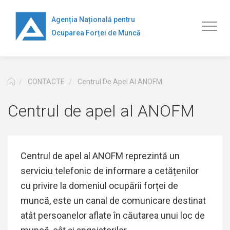
Mergi
la
Agenția Națională pentru
Toggl
conţinutul
Ocuparea Forței de Muncă
naviga
principal
CONTACTE
Centrul De Apel Al ANOFM
Centrul de apel al ANOFM
Centrul de apel al ANOFM reprezintă un
serviciu telefonic de
informare a cetățenilor
cu privire la domeniul ocupării forței de
muncă, este un canal de comunicare destinat
atât persoanelor aflate în căutarea unui loc de