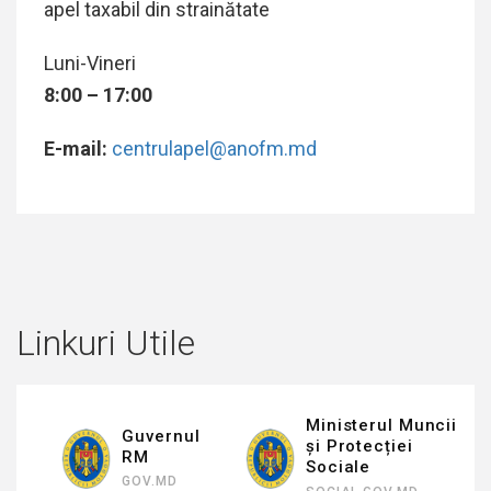
apel taxabil din strainătate
Luni-Vineri
8:00 – 17:00
E-mail:
centrulapel@anofm.md
Linkuri Utile
Ministerul Muncii
Guvernul
și Protecției
RM
Sociale
GOV.MD