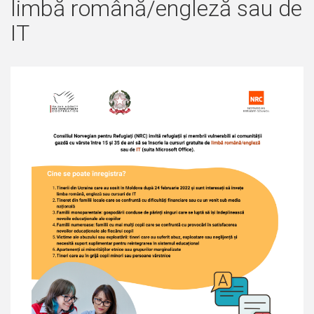
limbă română/engleză sau de
IT