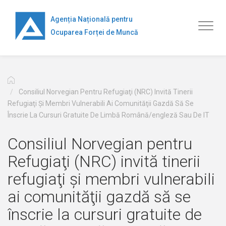
Mergi
la
Agenția Națională pentru
Toggl
conţinutul
Ocuparea Forței de Muncă
naviga
principal
Consiliul Norvegian Pentru Refugiaţi (NRC) Invită Tinerii
Refugiaţi Şi Membri Vulnerabili Ai Comunităţii Gazdă Să Se
Înscrie La Cursuri Gratuite De Limbă Română/engleză Sau De IT
Consiliul Norvegian pentru
Refugiaţi (NRC) invită tinerii
refugiaţi şi membri vulnerabili
ai comunităţii gazdă să se
înscrie la cursuri gratuite de