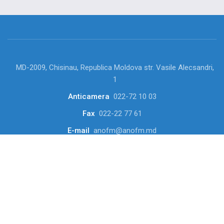
MD-2009, Chisinau, Republica Moldova str. Vasile Alecsandri,
1
Anticamera
022-72 10 03
Fax
022-22 77 61
E-mail
anofm@anofm.md
2007-2021 Agenția Națională pentru Ocuparea Forței de
Muncă