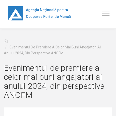
Mergi
la
Agenția Națională pentru
Toggl
conţinutul
Ocuparea Forței de Muncă
naviga
principal
Evenimentul De Premiere A Celor Mai Buni Angajatori Ai
Anului 2024, Din Perspectiva ANOFM
Evenimentul de premiere a
celor mai buni angajatori ai
anului 2024, din perspectiva
ANOFM