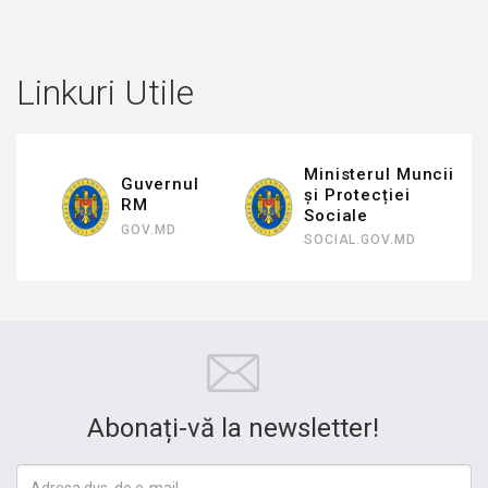
Linkuri Utile
Ministerul Muncii
Inspectoratul de
și Protecției
Stat al Muncii
Sociale
ISM.GOV.MD
SOCIAL.GOV.MD
Abonați-vă la newsletter!