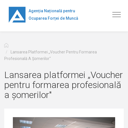
Mergi
la
Agenția Națională pentru
Toggl
conţinutul
Ocuparea Forței de Muncă
naviga
principal
Lansarea Platformei „Voucher Pentru Formarea
Profesională A Șomerilor"
Lansarea platformei „Voucher
pentru formarea profesională
a șomerilor"