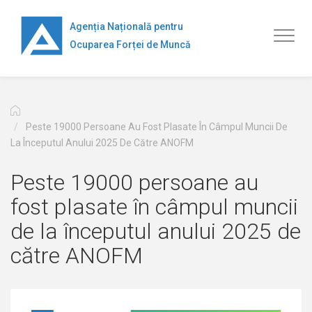
Mergi
la
Agenția Națională pentru
Toggl
conţinutul
Ocuparea Forței de Muncă
naviga
principal
Peste 19000 Persoane Au Fost Plasate În Câmpul Muncii De
La Începutul Anului 2025 De Către ANOFM
Peste 19000 persoane au
fost plasate în câmpul muncii
de la începutul anului 2025 de
către ANOFM