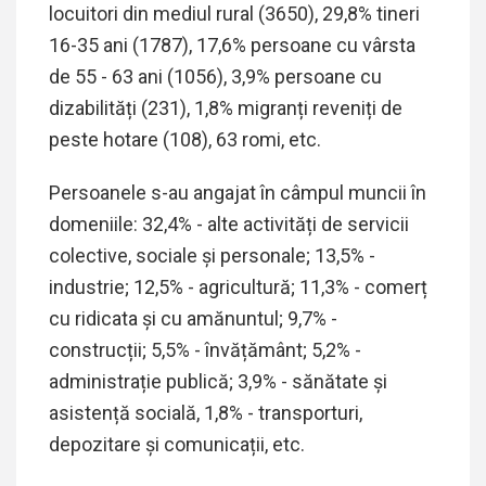
locuitori din mediul rural (
3
650
),
29,
8
% tineri
16-35 ani (
1
787
), 17
,
6
% persoane cu vârsta
de 55 - 63 ani (
1056
),
3,
9
% persoane cu
dizabilități (
23
1
),
1,
8
% migranți reveniți de
peste hotare (
108
),
63
romi,
etc.
Persoanele s-au angajat în câmpul muncii în
domeniile: 3
2,
4% - alte activități de servicii
colective, sociale și personale; 1
3
,5
% -
industrie
;
1
2,5
% - agricultură;
11,
3
% -
comerț
cu ridicata și cu amănuntul;
9,
7
% -
construcții;
5,5
% -
învățământ; 5,
2
% -
administrație publică; 3
,9
% - sănătate și
asistență socială,
1,
8
% -
transporturi,
depozitare și comunicații
, etc.