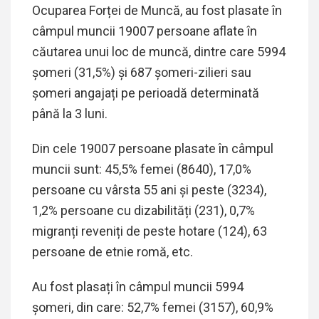
Ocuparea Forței de Muncă, au fost plasate în
câmpul muncii
1900
7
persoane aflate în
căutarea unui loc de muncă, dintre care
5994
șomeri (31
,5
%) și
687
șomeri-zilieri sau
șomeri angajați pe perioadă determinată
până la 3 luni.
Din cele
1
900
7
persoane plasate în câmpul
muncii sunt: 4
5,5
% femei (
8640
), 1
7,0
%
persoane cu vârsta 55 ani și peste (
3234
),
1
,
2
% persoane cu dizabilități (
23
1
), 0,
7
%
migranți reveniți de peste hotare (
1
24
)
,
63
persoane de etnie romă
, etc.
Au fost plasați în câmpul muncii
5
994
șomeri, din care: 5
2,7
% femei (
3157
), 60
,9
%