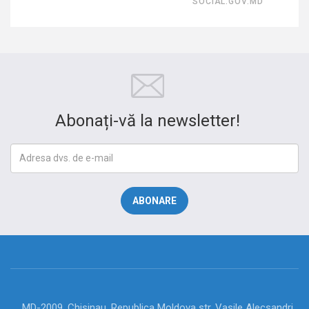
SOCIAL.GOV.MD
Abonați-vă la newsletter!
MD-2009, Chisinau, Republica Moldova str. Vasile Alecsandri,