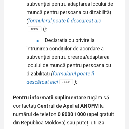
subvenției pentru adaptarea locului de
muncă pentru persoana cu dizabilități
(
formularul poate fi descărcat aic
i);
DOCX
Declarația cu privire la
întrunirea condițiilor de acordare a
subvenției pentru crearea/adaptarea
locului de muncă pentru persoana cu
dizabilități
(
formularul poate fi
descărcat aici
);
DOCX
Pentru informații suplimentare
rugăm să
contactați
Centrul de Apel al ANOFM
la
numărul de telefon
0 8000 1000
(apel gratuit
din Republica Moldova) sau puteți utiliza