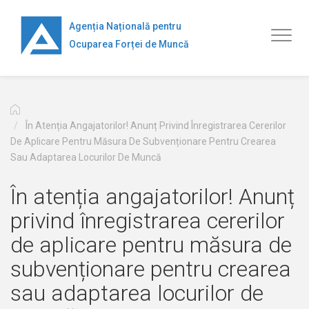
Mergi
la
Agenția Națională pentru
Toggl
conţinutul
Ocuparea Forței de Muncă
naviga
principal
În Atenția Angajatorilor! Anunț Privind Înregistrarea Cererilor
De Aplicare Pentru Măsura De Subvenționare Pentru Crearea
Sau Adaptarea Locurilor De Muncă
În atenția angajatorilor! Anunț
privind înregistrarea cererilor
de aplicare pentru măsura de
subvenționare pentru crearea
sau adaptarea locurilor de