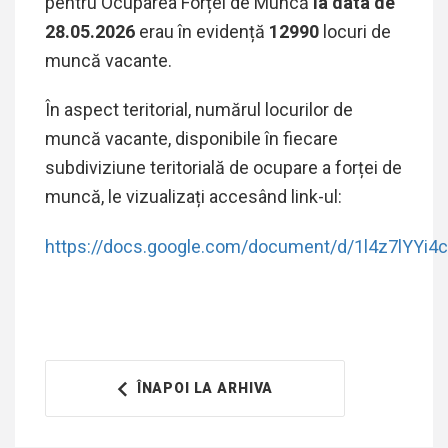
pentru Ocuparea Forței de Muncă
la data de
28.05.2026
erau în evidență
12990
locuri de
muncă vacante.
În aspect teritorial, numărul locurilor de
muncă vacante, disponibile în fiecare
subdiviziune teritorială de ocupare a forței de
muncă, le vizualizați accesând link-ul:
Joulukuu 2025 on tuonut markkinoille
https://docs.google.com/document/d/1l4z7lYYi
ennennäkemättömän määrän etuja, ja
varsinkin
Uudet kasinot bonuksilla
houkuttelevat pelaajia juuri nyt. Tuoreet
julkaisut, kuten Speedz ja Berriez, tarjoavat
jopa 20 % päivittäisiä käteispalautuksia ja
ÎNAPOI LA ARHIVA
satoja ilmaiskierroksia vain 10-kertaisella