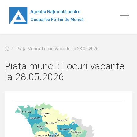
Mergi
la
Agenția Națională pentru
Toggl
conţinutul
Ocuparea Forței de Muncă
naviga
principal
Piața Muncii: Locuri Vacante La 28.05.2026
Piața muncii: Locuri vacante
la 28.05.2026