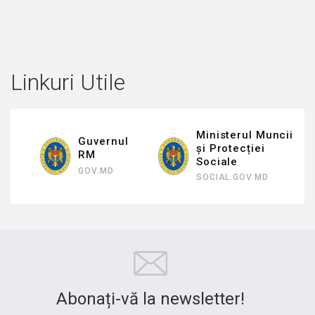
kierrätyksellä, mikä tekee pelikokemuksesta
huomattavasti palkitsevamman kuin
perinteisillä sivustoilla.
Linkuri Utile
Ministerul Muncii
Guvernul
și Protecției
RM
Sociale
GOV.MD
SOCIAL.GOV.MD
Abonați-vă la newsletter!