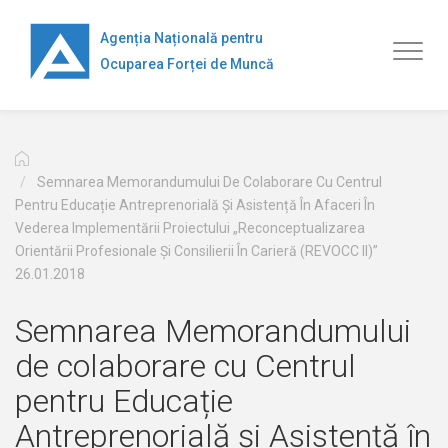
Mergi
la
Agenția Națională pentru
Toggl
conţinutul
Ocuparea Forței de Muncă
naviga
principal
Semnarea Memorandumului De Colaborare Cu Centrul
Pentru Educație Antreprenorială Și Asistență În Afaceri În
Vederea Implementării Proiectului „Reconceptualizarea
Orientării Profesionale Și Consilierii În Carieră (REVOCC II)”
26.01.2018
Semnarea Memorandumului
de colaborare cu Centrul
pentru Educație
Antreprenorială și Asistență în