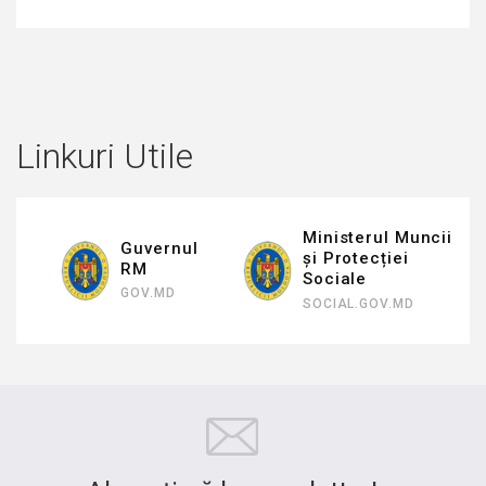
Linkuri Utile
Ministerul Muncii
Guvernul
și Protecției
RM
Sociale
GOV.MD
SOCIAL.GOV.MD