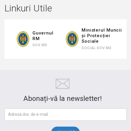
Linkuri Utile
Ministerul Muncii
Inspectoratul de
și Protecției
Stat al Muncii
Sociale
ISM.GOV.MD
SOCIAL.GOV.MD
Abonați-vă la newsletter!