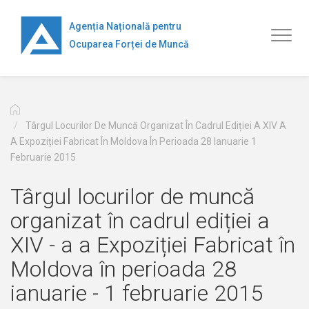
Mergi
la
Agenția Națională pentru
Toggl
conţinutul
Ocuparea Forței de Muncă
naviga
principal
Târgul Locurilor De Muncă Organizat În Cadrul Ediției A XIV A
A Expoziției Fabricat În Moldova În Perioada 28 Ianuarie 1
Februarie 2015
Târgul locurilor de muncă
organizat în cadrul ediției a
XIV - a a Expoziției Fabricat în
Moldova în perioada 28
ianuarie - 1 februarie 2015