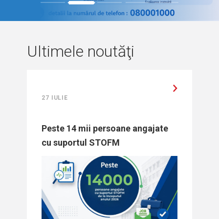
1
2
3
4
5
Ultimele noutăţi
27 IULIE
Peste 14 mii persoane angajate
cu suportul STOFM