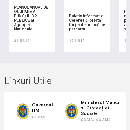
PLANUL ANUAL DE
OCUPARE A
RA
FUNCȚIILOR
Buletin informativ
mo
PUBLICE al
Cererea și oferta
pla
Agenției
forței de muncă pe
ach
Naționale...
parcursul...
sem
31 IULIE
17 IULIE
16
Linkuri Utile
Ministerul Muncii
Guvernul
și Protecției
RM
Sociale
GOV.MD
SOCIAL.GOV.MD