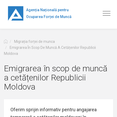
Mergi
la
Agenția Națională pentru
Toggl
conţinutul
Ocuparea Forței de Muncă
naviga
principal
Migrația forței de munca
Emigrarea În Scop De Muncă A Cetățenilor Republicii
Moldova
Emigrarea în scop de muncă
a cetățenilor Republicii
Moldova
Oferim sprijin informativ pentru angajarea