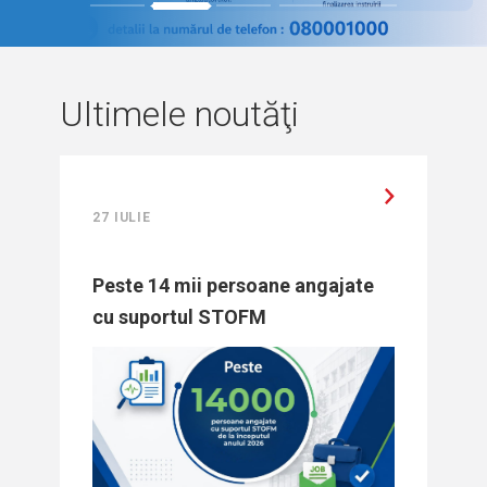
1
2
3
4
5
Ultimele noutăţi
27 IULIE
Peste 14 mii persoane angajate
cu suportul STOFM