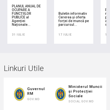
PLANUL ANUAL DE
OCUPARE A
RA
FUNCȚIILOR
Buletin informativ
mo
PUBLICE al
Cererea și oferta
pla
Agenției
forței de muncă pe
ach
Naționale...
parcursul...
sem
31 IULIE
17 IULIE
16
Linkuri Utile
Ministerul Muncii
Guvernul
și Protecției
RM
Sociale
GOV.MD
SOCIAL.GOV.MD