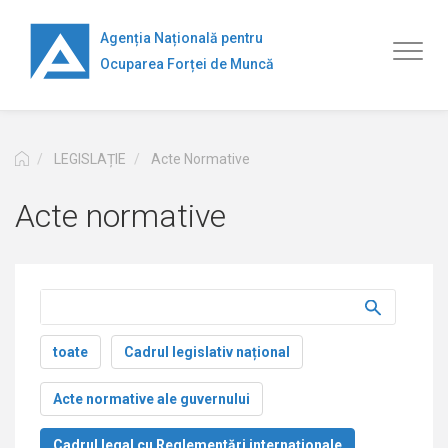
Mergi
la
Agenția Națională pentru
Toggl
conţinutul
Ocuparea Forței de Muncă
naviga
principal
LEGISLAȚIE
Acte Normative
Acte normative
toate
Cadrul legislativ național
Acte normative ale guvernului
Cadrul legal cu Reglementări internaţionale