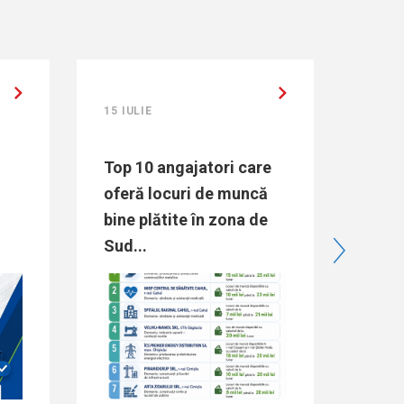
 IULIE
15 IULIE
op 10 angajatori care
Directoarea ANOFM
feră locuri de muncă
Raisa Dogaru:
ine plătite în zona de
„Majorarea bugetulu
ud...
pentru ocuparea forț
de muncă...