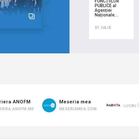
FUNCȚIILOR
PUBLICE al
Agenției
Naționale...
31 IULIE
Meseria mea
LUCRU ÎN CHIȘINĂU
L
MESERIAMEA.COM