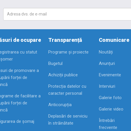
suri de ocupare
Transparență
Comunicare
registrarea cu statut
Programe și proiecte
Noutăți
 șomer
Bugetul
Anunțuri
suri de promovare a
Achiziții publice
Evenimente
pării forței de
ncă
Protecția datelor cu
Interviuri
caracter personal
ograme de facilitare a
Galerie foto
pării forței de
Anticorupția
Galerie video
ncă
Deplasări de serviciu
Întrebări
igurarea de șomaj
în străinătate
frecvente