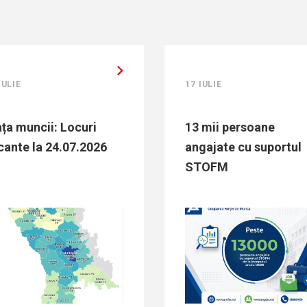
17 IULIE
15
ri
13 mii persoane
T
2026
angajate cu suportul
o
STOFM
b
S