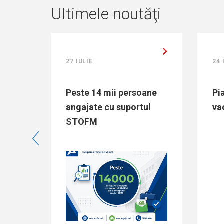
Ultimele noutăţi
27 IULIE
24 IULIE
Peste 14 mii persoane
Piața muncii: Locu
angajate cu suportul
vacante la 24.07.
STOFM