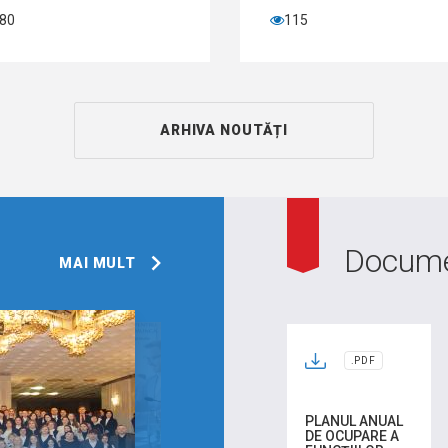
115
ARHIVA NOUTĂȚI
Docum
MAI MULT
.PDF
PLANUL ANUAL
DE OCUPARE A