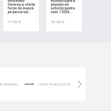
informativ
monitorizare a
Cererea și oferta
planului de
forței de muncă
achiziții pentru
pe parcursul...
sem. I 2026...
17 IULIE
16 IULIE
"Const
Moldo
eMoldovaTa
Europe
UCRU ÎN MOLDOVA
EMOLDOVATA.GOV.MD
20 DE A
GUVERN