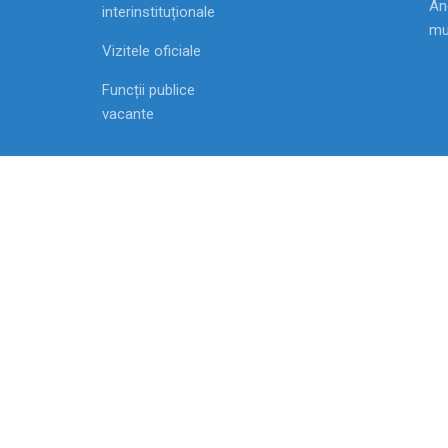
Ang
interinstituționale
mu
Vizitele oficiale
Funcții publice
vacante
MD-2009, Chisinau, Republica Moldova str. Vasile
Alecsandri, 1
2007-2021 Agenția Națională pentru Ocuparea For
de Muncă
Toate drepturile rezervate