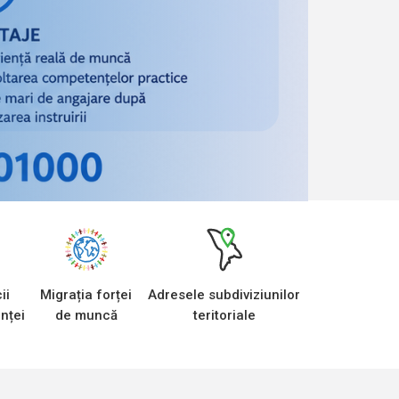
ii
Migrația forței
Adresele subdiviziunilor
nței
de muncă
teritoriale