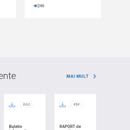
246
60
ente
MAI MULT
.DOC
.PDF
Buletin
RAPORT de