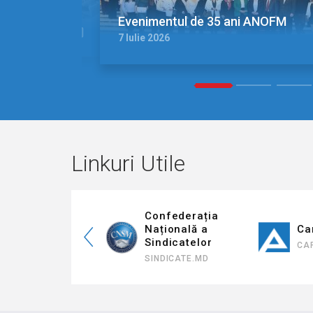
Evenimentul de 35 ani ANOFM
7 Iulie 2026
1
2
3
Linkuri Utile
Confederația
Națională a
Cariera ANOFM
Sindicatelor
CARIERA.ANOFM.MD
SINDICATE.MD