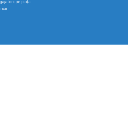
ajatorii pe piața
ncii
Anticamera
022-72 10 03
Fax
022-22 77 61
Linia Nationala Anticoruptie:
0-800-55
ței