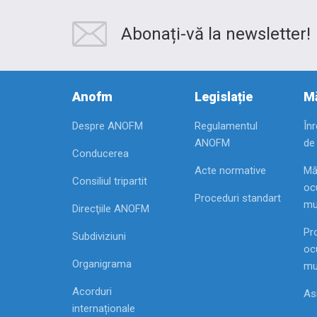
Abonați-vă la newsletter!
Anofm
Legislație
Mă
Despre ANOFM
Regulamentul
În
ANOFM
de
Conducerea
Acte normative
Mă
Consiliul tripartit
ocu
Proceduri standart
mu
Direcţiile ANOFM
Pr
Subdiviziuni
ocu
Organigrama
mu
Acorduri
As
internaționale