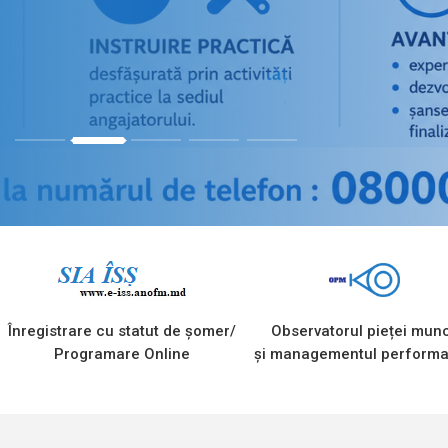
1
2
3
4
5
Înregistrare cu statut de șomer/
Observatorul pieței munc
Programare Online
și managementul performa