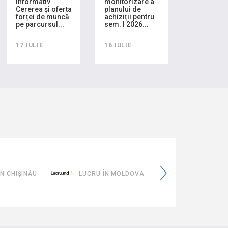
informativ
monitorizare a
Cererea și oferta
planului de
forței de muncă
achiziții pentru
pe parcursul...
sem. I 2026...
17 IULIE
16 IULIE
"Constr
Moldova
eMoldovaTa
Europea
CRU ÎN MOLDOVA
EMOLDOVATA.GOV.MD
20 DE ACȚ
GUVERNA