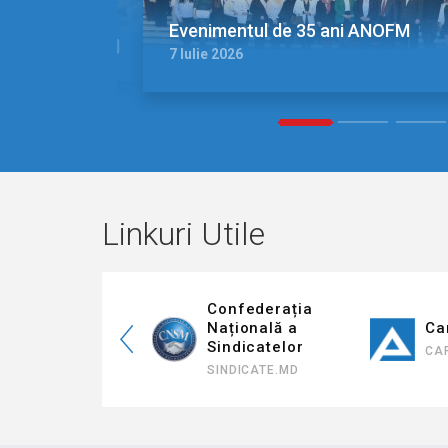
Evenimentul de 35 ani ANOFM
7 Iulie 2026
1
2
3
Linkuri Utile
Confederația
Națională a
Cariera ANOFM
Sindicatelor
CARIERA.ANOFM.MD
SINDICATE.MD