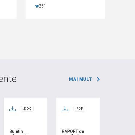
60
ente
MAI MULT
.DOC
.PDF
Buletin
RAPORT de