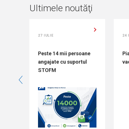
Ultimele noutăţi
24 IULIE
4 mii persoane
Piața muncii: Locuri
e cu suportul
vacante la 24.07.2026