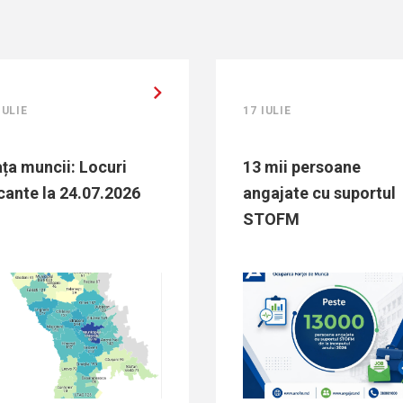
17 IULIE
15 IULIE
13 mii persoane
Top 10 ang
angajate cu suportul
oferă loc
STOFM
bine plăti
Sud...