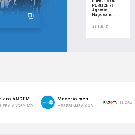
FUNCȚIILOR
PUBLICE al
Agenției
Naționale...
31 IULIE
Meseria mea
LUCRU ÎN CHIȘINĂU
LU
MESERIAMEA.COM