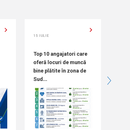
15 IULIE
ajatori care
Directoarea ANOFM,
uri de muncă
Raisa Dogaru:
te în zona de
„Majorarea bugetului
pentru ocuparea forței
de muncă...