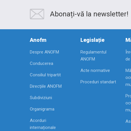
Abonați-vă la newsletter!
Anofm
Legislație
Mă
Despre ANOFM
Regulamentul
În
ANOFM
de
Conducerea
Acte normative
Mă
Consiliul tripartit
ocu
Proceduri standart
mu
Direcţiile ANOFM
Pr
Subdiviziuni
ocu
Organigrama
mu
Acorduri
As
internaționale