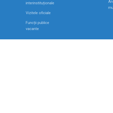
Ang
interinstituționale
mu
Vizitele oficiale
Funcții publice
vacante
MD-2009, Chisinau, Republica Moldova str. Vasile
Alecsandri, 1
2007-2021 Agenția Națională pentru Ocuparea For
de Muncă
Toate drepturile rezervate