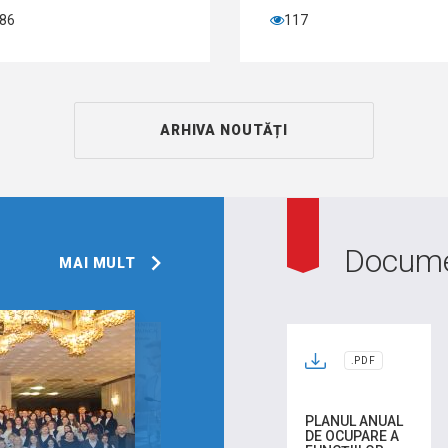
117
251
ARHIVA NOUTĂȚI
Docum
MAI MULT
.PDF
PLANUL ANUAL
DE OCUPARE A