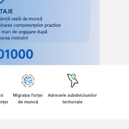
ii
Migrația forței
Adresele subdiviziunilor
nței
de muncă
teritoriale