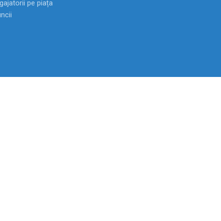
ajatorii pe piața
ncii
Anticamera
022-72 10 03
Fax
022-22 77 61
Linia Nationala Anticoruptie:
0-800-55
ței