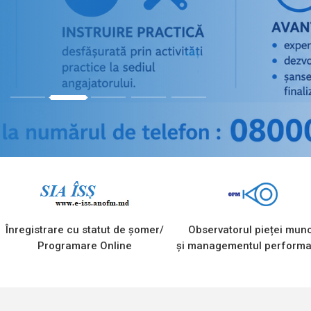
1
2
3
4
5
Înregistrare cu statut de șomer/
Observatorul pieței munc
Programare Online
și managementul performa