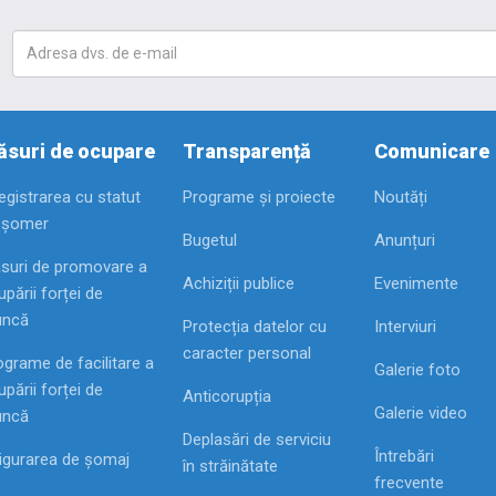
suri de ocupare
Transparență
Comunicare
registrarea cu statut
Programe și proiecte
Noutăți
 șomer
Bugetul
Anunțuri
suri de promovare a
Achiziții publice
Evenimente
pării forței de
ncă
Protecția datelor cu
Interviuri
caracter personal
ograme de facilitare a
Galerie foto
pării forței de
Anticorupția
Galerie video
ncă
Deplasări de serviciu
Întrebări
igurarea de șomaj
în străinătate
frecvente