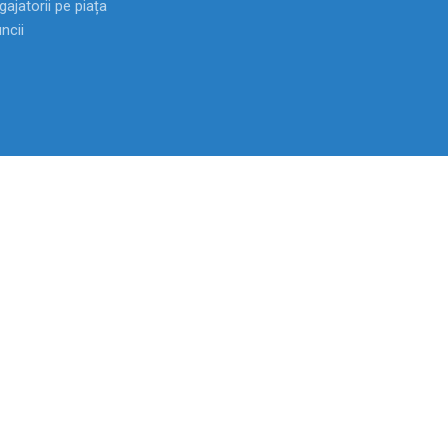
ajatorii pe piața
ncii
Anticamera
022-72 10 03
Fax
022-22 77 61
Linia Nationala Anticoruptie:
0-800-55
ței