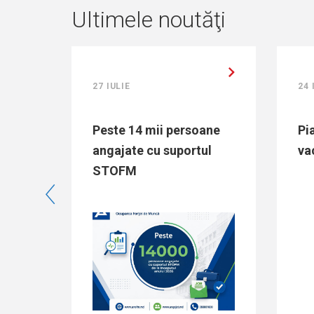
Ultimele noutăţi
27 IULIE
24 
ă
Peste 14 mii persoane
Pi
angajate cu suportul
va
i
STOFM
ier”