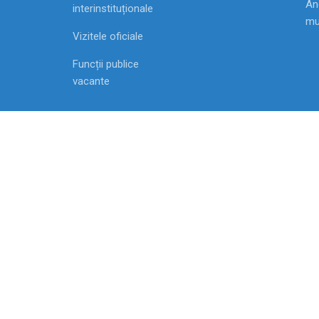
Ang
interinstituționale
mu
Vizitele oficiale
Funcții publice
vacante
MD-2009, Chisinau, Republica Moldova str. Vasile
Alecsandri, 1
2007-2021 Agenția Națională pentru Ocuparea For
de Muncă
Toate drepturile rezervate