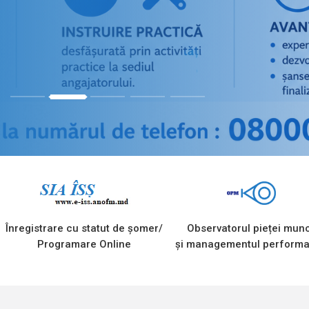
1
2
3
4
5
Înregistrare cu statut de șomer/
Observatorul pieței munc
Programare Online
și managementul performa