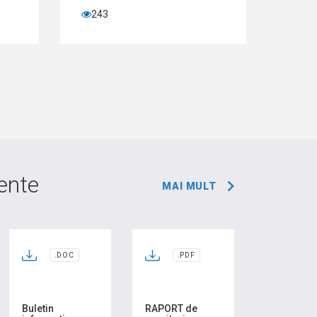
243
60
ente
MAI MULT
.DOC
.PDF
Buletin
RAPORT de