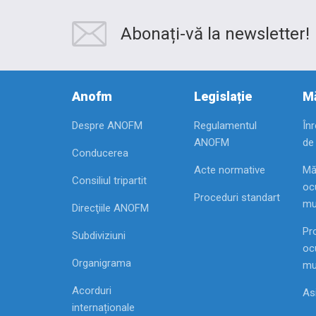
Abonați-vă la newsletter!
Anofm
Legislație
Mă
Despre ANOFM
Regulamentul
În
ANOFM
de
Conducerea
Acte normative
Mă
Consiliul tripartit
ocu
Proceduri standart
mu
Direcţiile ANOFM
Pr
Subdiviziuni
ocu
Organigrama
mu
Acorduri
As
internaționale