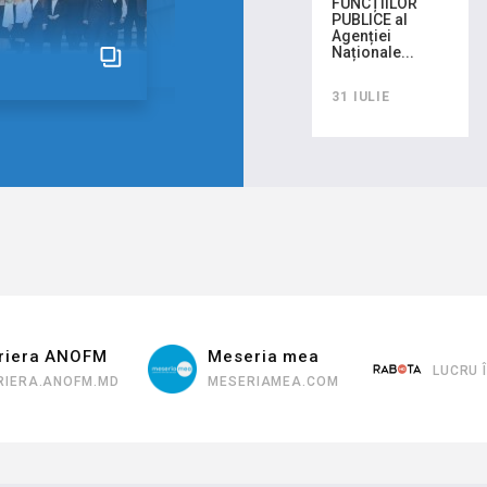
FUNCȚIILOR
PUBLICE al
Agenției
Naționale...
31 IULIE
ra ANOFM
Meseria mea
LUCRU ÎN CH
A.ANOFM.MD
MESERIAMEA.COM