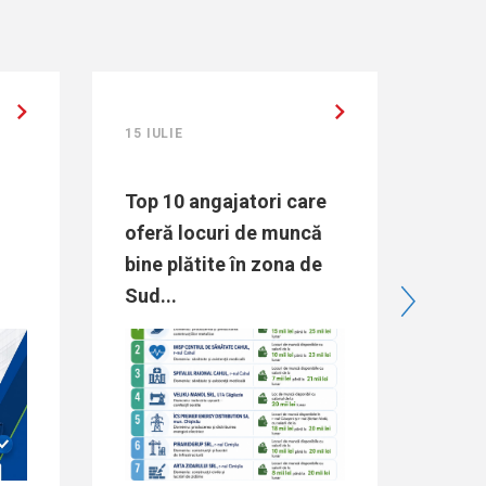
15 IULIE
15 IU
Top 10 angajatori care
Dire
oferă locuri de muncă
Rais
bine plătite în zona de
„Maj
Sud...
pent
de m