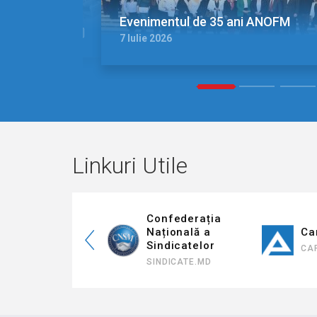
Evenimentul de 35 ani ANOFM
7 Iulie 2026
1
2
3
Linkuri Utile
federația
Confederația
ională a
Națională a
Carie
ronatului
Sindicatelor
CARIER
M.MD
SINDICATE.MD