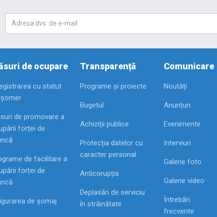
suri de ocupare
Transparență
Comunicare
registrarea cu statut
Programe și proiecte
Noutăți
 șomer
Bugetul
Anunțuri
suri de promovare a
Achiziții publice
Evenimente
pării forței de
ncă
Protecția datelor cu
Interviuri
caracter personal
ograme de facilitare a
Galerie foto
pării forței de
Anticorupția
Galerie video
ncă
Deplasări de serviciu
Întrebări
igurarea de șomaj
în străinătate
frecvente