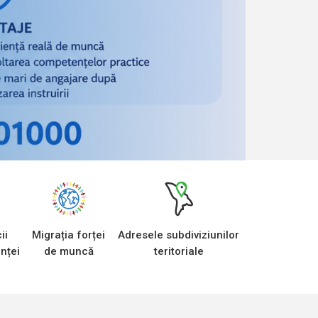
ii
Migrația forței
Adresele subdiviziunilor
nței
de muncă
teritoriale