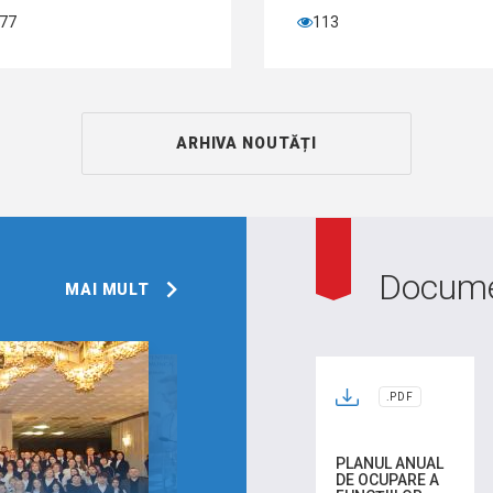
77
113
ARHIVA NOUTĂȚI
Docum
MAI MULT
.PDF
PLANUL ANUAL
DE OCUPARE A