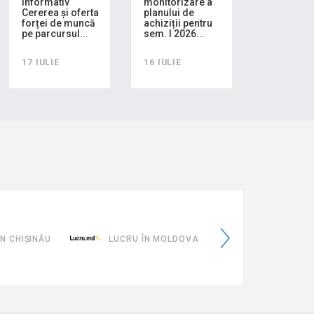
informativ
monitorizare a
Cererea și oferta
planului de
forței de muncă
achiziții pentru
pe parcursul...
sem. I 2026...
17 IULIE
16 IULIE
eMoldovaTa
IȘINĂU
LUCRU ÎN MOLDOVA
EMOLDOVATA.GOV