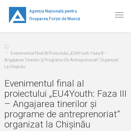
Mergi
la
Agenția Națională pentru
Toggl
conţinutul
Ocuparea Forței de Muncă
naviga
principal
Evenimentul Final Al Proiectului „EU4Youth: Faza III –
Angajarea Tinerilor Și Programe De Antreprenoriat” Organizat
La Chișinău
Evenimentul final al
proiectului „EU4Youth: Faza III
– Angajarea tinerilor și
programe de antreprenoriat”
organizat la Chișinău