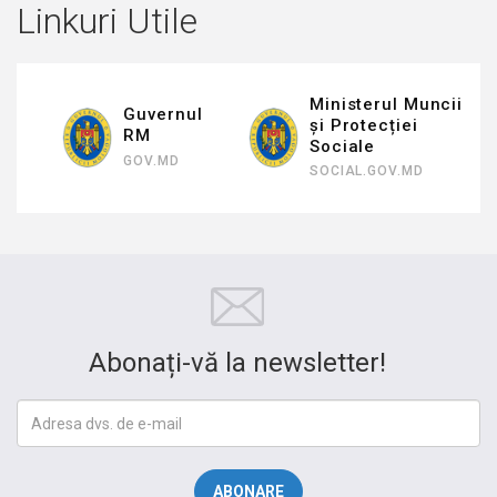
Linkuri Utile
Ministerul Muncii
uvernul
Inspector
și Protecției
RM
Stat al Mu
Sociale
OV.MD
ISM.GOV.MD
SOCIAL.GOV.MD
Abonați-vă la newsletter!