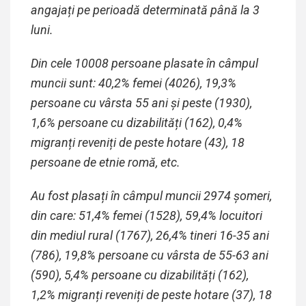
angajați pe perioadă determinată până la 3
luni.
Din cele 10008 persoane plasate în câmpul
muncii sunt: 40,2% femei (4026), 19,3%
persoane cu vârsta 55 ani și peste (1930),
1,6% persoane cu dizabilități (162), 0,4%
migranți reveniți de peste hotare (43)
,
18
persoane de etnie romă
, etc.
Au fost plasați în câmpul muncii 2974 șomeri,
din care: 5
1,4
% femei (
1528
), 59,4% locuitori
din mediul rural (1767),
26,4
% tineri 16-35 ani
(786), 19,8% persoane cu vârsta de 55-63 ani
(590), 5,4% persoane cu dizabilități (
162
),
1,2
% migranți reveniți de peste hotare (
37
),
18