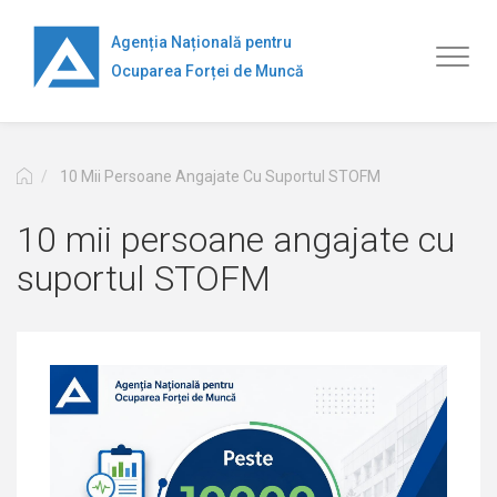
Mergi
la
Agenția Națională pentru
Toggl
conţinutul
Ocuparea Forței de Muncă
naviga
principal
10 Mii Persoane Angajate Cu Suportul STOFM
10 mii persoane angajate cu
suportul STOFM