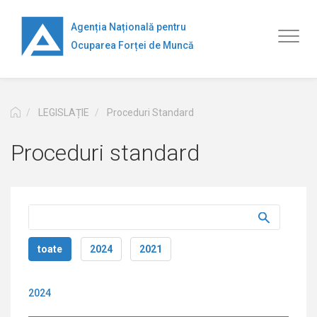
Mergi
la
Agenția Națională pentru
Toggl
conţinutul
Ocuparea Forței de Muncă
naviga
principal
LEGISLAȚIE
Proceduri Standard
Proceduri standard
toate
2024
2021
2024