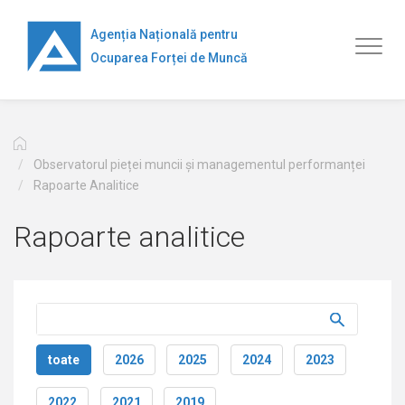
Mergi
la
Agenția Națională pentru
Toggl
conţinutul
Ocuparea Forței de Muncă
naviga
principal
Observatorul pieței muncii și managementul performanței
Rapoarte Analitice
Rapoarte analitice
toate
2026
2025
2024
2023
2022
2021
2019