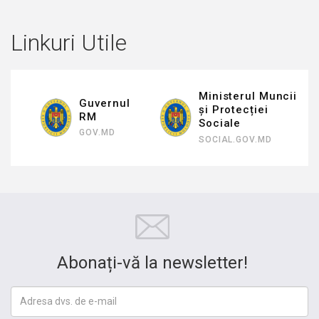
Linkuri Utile
Ministerul Muncii
Guvernul
și Protecției
RM
Sociale
GOV.MD
SOCIAL.GOV.MD
Abonați-vă la newsletter!